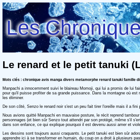
Les Chroniques
Le renard et le petit tanuki (
Mots clés : chronique avis manga divers metamorphe renard tanuki famille d
Manpachi a innocemment suivi le blaireau Momoji, qui lui a promis de lui faire
pour qu'il puisse profiter de sa grande puissance. Dans la montagne où est 
les éliminer.
De son côté, Senzo le renard noir s'est un peu fait tirer l'oreille mais il a fi
Nous avions quitté Manpachi en mauvaise posture, le récit reprend tambour b
personnages (et bien sûr Senzo tout attendri par son protégé, même s'il s
dans son enfance, ce qui explique pourquoi il est devenu aussi amer et viole
Les dessins sont toujours aussi craquants. Le petit tanuki est bien sûr ador
apprendre ici à se transformer en humain, du coup on a droit à plusieurs p