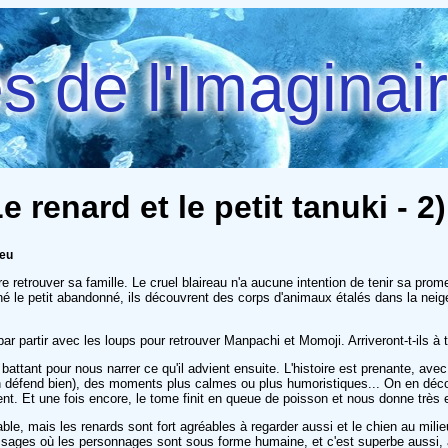
 de l'Imaginai
Le renard et le petit tanuki - 2
ieu
 retrouver sa famille. Le cruel blaireau n'a aucune intention de tenir sa prome
né le petit abandonné, ils découvrent des corps d'animaux étalés dans la neig
ni par partir avec les loups pour retrouver Manpachi et Momoji. Arriveront-t-ils à
attant pour nous narrer ce qu'il advient ensuite. L'histoire est prenante, a
'en défend bien), des moments plus calmes ou plus humoristiques... On en dé
nt. Et une fois encore, le tome finit en queue de poisson et nous donne très en
able, mais les renards sont fort agréables à regarder aussi et le chien au mili
assages où les personnages sont sous forme humaine, et c'est superbe aussi, 