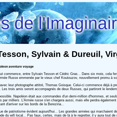
 de l'Imaginai
 Tesson, Sylvain & Dureuil, Vir
poleon aventure voyage
tout commence, entre Sylvain Tesson et Cédric Gras... Dans six mois, cela f
 l'Armée Russe emmenée par le vieux chef Koutouzov, nouvellement promu à son
 avec leur photographe attitré, Thomas Goisque. Celui-ci commence déjà à pren
r. Les trois amis seront accompagnés de deux Russes, qui partiront le lendema
ossible. Napoléon était aux commandes d'un demi-million d'hommes, et seuls q
ts par milliers. L'Armée russe s'en chargera aussi, mais elle perdra également
nt d'arriver sur les bords de la Berezina...
e de patriotisme évident aujourd'hui... Les grandes armées qui marchaient de
de du wifi local... Pas faux, certes, mais de là à le regretter, il y aura tout