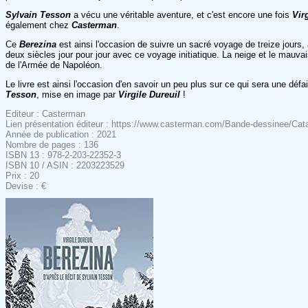
Sylvain Tesson
a vécu une véritable aventure, et c'est encore une fois
Vir
également chez
Casterman
.
Ce
Berezina
est ainsi l'occasion de suivre un sacré voyage de treize jours
deux siècles jour pour jour avec ce voyage initiatique. La neige et le mauv
de l'Armée de Napoléon.
Le livre est ainsi l'occasion d'en savoir un peu plus sur ce qui sera une déf
Tesson
, mise en image par
Virgile Dureuil
!
Editeur : Casterman
Lien présentation éditeur : https://www.casterman.com/Bande-dessinee/Cat
Année de publication : 2021
Nombre de pages : 136
ISBN 13 : 978-2-203-22352-3
ISBN 10 / ASIN : 2203223529
Prix : 20
Devise : €