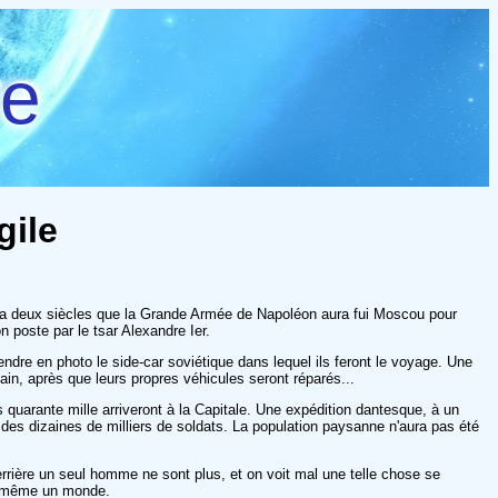
re
gile
era deux siècles que la Grande Armée de Napoléon aura fui Moscou pour
 poste par le tsar Alexandre Ier.
dre en photo le side-car soviétique dans lequel ils feront le voyage. Une
in, après que leurs propres véhicules seront réparés...
uarante mille arriveront à la Capitale. Une expédition dantesque, à un
 des dizaines de milliers de soldats. La population paysanne n'aura pas été
rrière un seul homme ne sont plus, et on voit mal une telle chose se
 de même un monde.