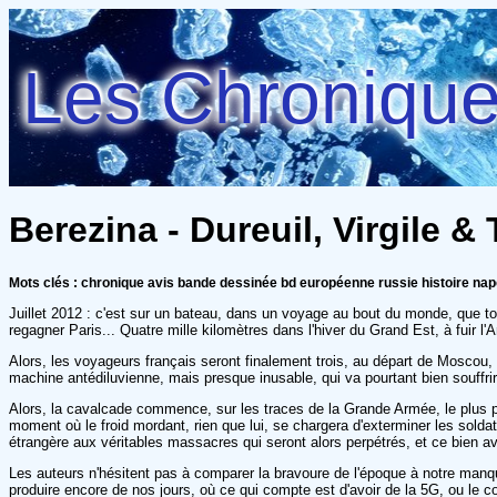
Les Chroniques
Berezina - Dureuil, Virgile &
Mots clés : chronique avis bande dessinée bd européenne russie histoire na
Juillet 2012 : c'est sur un bateau, dans un voyage au bout du monde, que 
regagner Paris... Quatre mille kilomètres dans l'hiver du Grand Est, à fuir
Alors, les voyageurs français seront finalement trois, au départ de Moscou,
machine antédiluvienne, mais presque inusable, qui va pourtant bien souffri
Alors, la cavalcade commence, sur les traces de la Grande Armée, le plus p
moment où le froid mordant, rien que lui, se chargera d'exterminer les solda
étrangère aux véritables massacres qui seront alors perpétrés, et ce bien ava
Les auteurs n'hésitent pas à comparer la bravoure de l'époque à notre manqu
produire encore de nos jours, où ce qui compte est d'avoir de la 5G, ou le co