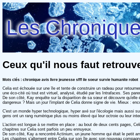
Les Chroniques
Ceux qu'il nous faut retrouv
Mots clés : chronique avis livre jeunesse sfff ile soeur survie humanite robot
Celia est échouée sur une île et tente de construire un radeau pour retourne
une éco-cité où tout est virtuel, analysé, étudié par les Intrafaces. Ses par
De son côté, Kay enquête sur la disparition de sa sœur et découvre qu'elle é
dangereux ? Mais un jour l'implant de Celia donne signe de vie. Mieux : encor
C'est un monde hyper technologique, hyper axé sur l'écologie mais aussi sur la
gens ont un rang numérique plus ou moins élevé qui leur octroie ou leur interd
L'action est longue à se mettre en place : au bout de deux cents pages, Cel
chapitres sur Celia sont parfois un peu ennuyeux.
De son côté, Kay a rencontré Actinium, un jeune homme qui était le petit am
Les chapitres s'alternent entre Celia sur son île avec son nouveau compagn