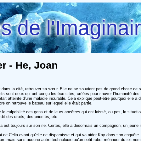
 de l'Imaginai
er - He, Joan
r dans la cité, retrouver sa sœur. Elle ne se souvient pas de grand chose de sa
ents sont ceux qui ont conçu les éco-cités, créées pour sauver l’humanité des 
tait atteinte d'une maladie incurable. Cela explique peut-être pourquoi elle a
e on retrouve le bateau sur lequel elle était partie.
 culpabilité des gens et de leurs ancêtres qui ont laissé, ou pas, la situation
it des droits, des priorités, etc.
ia est toujours sur son île. Certes, elle a désormais un compagnon, un jeune 
i de Celia avant qu'elle ne disparaisse et qui va aider Kay dans son enquête.
on, mais sans aucune autre technologie qu'un petit robot ménager du joli nom