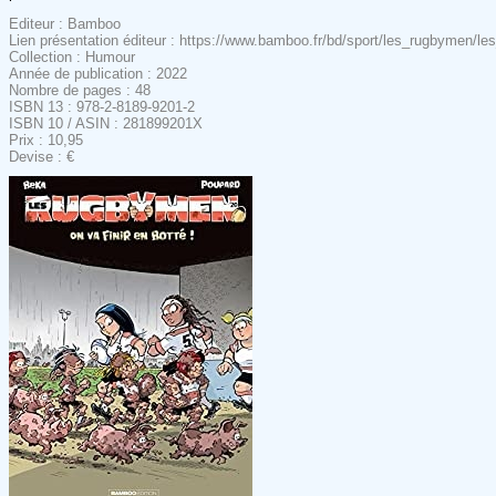
Editeur : Bamboo
Lien présentation éditeur : https://www.bamboo.fr/bd/sport/les_rugbymen
Collection : Humour
Année de publication : 2022
Nombre de pages : 48
ISBN 13 : 978-2-8189-9201-2
ISBN 10 / ASIN : 281899201X
Prix : 10,95
Devise : €