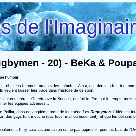
 de l'Imaginai
Rugbymen - 20) - BeKa & Poup
esse humour
ommes, chez les femmes, ou chez les enfants... Ainsi, ces derniers font tout 
s veulent laisser leur trace dans l'histoire de ce sport.
 leur caractère... On retrouve la Bringue, qui fait la fête tout le temps, mais
onter les équipes adverses...
de Paillar, dans ce vingtième tome de leur série
Les Rugbymen
. L'idée est i
upart des gags font mouche (pas tous, malheureusement), et que les dessins 
alement. Il n'y aura aucune raison de ne pas apprécier, pour les fans de l'Ov