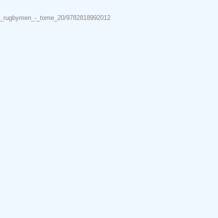
/les_rugbymen_-_tome_20/9782818992012