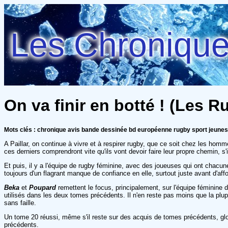
Les Chroniques
On va finir en botté ! (Les 
Mots clés : chronique avis bande dessinée bd européenne rugby sport jeun
A Paillar, on continue à vivre et à respirer rugby, que ce soit chez les h
ces derniers comprendront vite qu'ils vont devoir faire leur propre chemin, s'il
Et puis, il y a l'équipe de rugby féminine, avec des joueuses qui ont chacune
toujours d'un flagrant manque de confiance en elle, surtout juste avant d'aff
Beka
et
Poupard
remettent le focus, principalement, sur l'équipe féminine 
utilisés dans les deux tomes précédents. Il n'en reste pas moins que la pl
sans faille.
Un tome 20 réussi, même s'il reste sur des acquis de tomes précédents, glob
précédents.