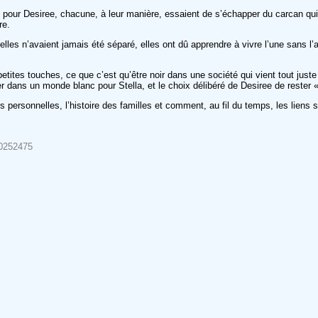
pour Desiree, chacune, à leur manière, essaient de s’échapper du carcan qui le
re.
melles n’avaient jamais été séparé, elles ont dû apprendre à vivre l’une sans l’
tites touches, ce que c’est qu’être noir dans une société qui vient tout juste 
rer dans un monde blanc pour Stella, et le choix délibéré de Desiree de rester 
es personnelles, l’histoire des familles et comment, au fil du temps, les liens
90252475