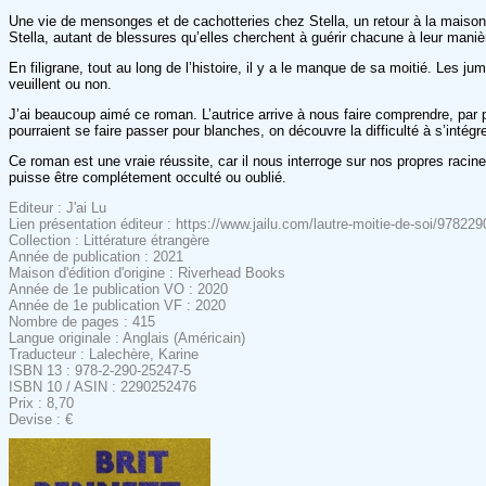
Une vie de mensonges et de cachotteries chez Stella, un retour à la maison 
Stella, autant de blessures qu’elles cherchent à guérir chacune à leur maniè
En filigrane, tout au long de l’histoire, il y a le manque de sa moitié. Les ju
veuillent ou non.
J’ai beaucoup aimé ce roman. L’autrice arrive à nous faire comprendre, par pe
pourraient se faire passer pour blanches, on découvre la difficulté à s’intég
Ce roman est une vraie réussite, car il nous interroge sur nos propres racin
puisse être complétement occulté ou oublié.
Editeur : J'ai Lu
Lien présentation éditeur : https://www.jailu.com/lautre-moitie-de-soi/97822
Collection : Littérature étrangère
Année de publication : 2021
Maison d'édition d'origine : Riverhead Books
Année de 1e publication VO : 2020
Année de 1e publication VF : 2020
Nombre de pages : 415
Langue originale : Anglais (Américain)
Traducteur : Lalechère, Karine
ISBN 13 : 978-2-290-25247-5
ISBN 10 / ASIN : 2290252476
Prix : 8,70
Devise : €