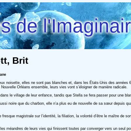
 de l'Imaginai
t, Brit
iane
eux noisette, elles ne sont pas blanches et, dans les États-Unis des années 6
a Nouvelle Orléans ensemble, leurs vies vont s’éloigner de manière radicale.
dans le village de leur enfance, tandis que Stella se fera passer pour une bla
aussi noire que du charbon, elle n’a plus eu de nouvelle de sa sœur depuis qua
resque magistrale sur l’identité, la filiation, la volonté d’être le maître de s
t les méandres de leurs vies qui finissent toutes par converger vers un seul poi