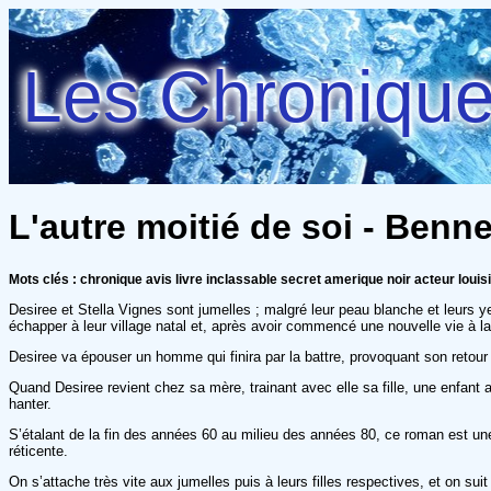
Les Chroniques
L'autre moitié de soi - Bennet
Mots clés : chronique avis livre inclassable secret amerique noir acteur louis
Desiree et Stella Vignes sont jumelles ; malgré leur peau blanche et leurs y
échapper à leur village natal et, après avoir commencé une nouvelle vie à l
Desiree va épouser un homme qui finira par la battre, provoquant son retour 
Quand Desiree revient chez sa mère, trainant avec elle sa fille, une enfant 
hanter.
S’étalant de la fin des années 60 au milieu des années 80, ce roman est une f
réticente.
On s’attache très vite aux jumelles puis à leurs filles respectives, et on sui