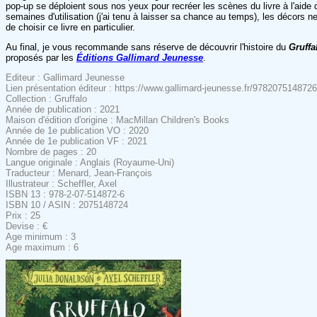
pop-up se déploient sous nos yeux pour recréer les scènes du livre à l'aide 
semaines d'utilisation (j'ai tenu à laisser sa chance au temps), les décors ne 
de choisir ce livre en particulier.
Au final, je vous recommande sans réserve de découvrir l'histoire du
Gruffa
proposés par les
Éditions Gallimard Jeunesse
.
Editeur : Gallimard Jeunesse
Lien présentation éditeur : https://www.gallimard-jeunesse.fr/9782075148726
Collection : Gruffalo
Année de publication : 2021
Maison d'édition d'origine : MacMillan Children's Books
Année de 1e publication VO : 2020
Année de 1e publication VF : 2021
Nombre de pages : 20
Langue originale : Anglais (Royaume-Uni)
Traducteur : Menard, Jean-François
Illustrateur : Scheffler, Axel
ISBN 13 : 978-2-07-514872-6
ISBN 10 / ASIN : 2075148724
Prix : 25
Devise : €
Age minimum : 3
Age maximum : 6