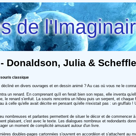
 de l'Imaginai
 - Donaldson, Julia & Scheffle
 souris classique
e, décliné en divers ouvrages et en dessin animé ? Au cas où vous ne le connaî
ntra un renard. En comprenant qu'il en ferait bien son repas, elle inventa qu'e
que, le renard s'enfuit. La souris rencontra un hibou puis un serpent, et chaqu
 celle qu'elle avait décrite en pensant qu'elle n'existait pas : un gruffalo ! U
s peu nombreuses et parlantes permettent de situer le décor et de commencer à i
ment plaisant, c'est avec le texte. Les dialogues nombreux et redondants donnen
artager un moment de complicité amusant autour d'un livre.
rois dernières doubles-pages cartonnées s'ouvrent en accordéon et s'attachent au