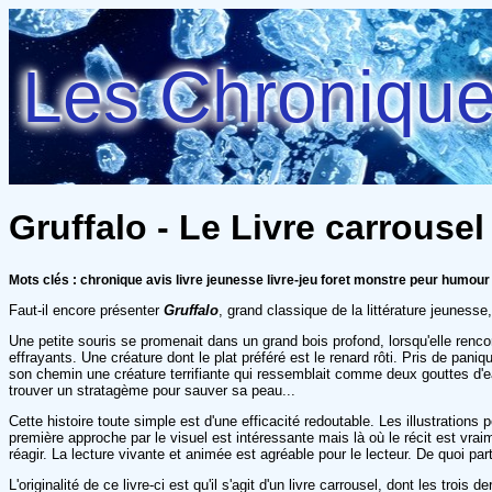
Les Chroniques
Gruffalo - Le Livre carrousel
Mots clés : chronique avis livre jeunesse livre-jeu foret monstre peur humour
Faut-il encore présenter
Gruffalo
, grand classique de la littérature jeuness
Une petite souris se promenait dans un grand bois profond, lorsqu'elle renco
effrayants. Une créature dont le plat préféré est le renard rôti. Pris de pani
son chemin une créature terrifiante qui ressemblait comme deux gouttes d'eau à
trouver un stratagème pour sauver sa peau...
Cette histoire toute simple est d'une efficacité redoutable. Les illustration
première approche par le visuel est intéressante mais là où le récit est vrai
réagir. La lecture vivante et animée est agréable pour le lecteur. De quoi p
L'originalité de ce livre-ci est qu'il s'agit d'un livre carrousel, dont les t