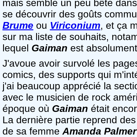
mais semble un peu bête dans 
se découvrir des goûts commu
Brume
ou
Viriconium
, et ça 
sur ma liste de souhaits, not
lequel
Gaiman
est absolument
J'avoue avoir survolé les pag
comics, des supports qui m'in
j'ai beaucoup apprécié la sect
avec le musicien de rock amér
époque où
Gaiman
était encor
La dernière partie reprend des 
de sa femme
Amanda Palmer