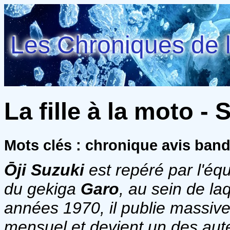
Les Chroniques de l
La fille à la moto - 
Mots clés : chronique avis ban
Ōji Suzuki
est repéré par l'équ
du gekiga
Garo
, au sein de la
années 1970, il publie massi
mensuel et devient un des aute