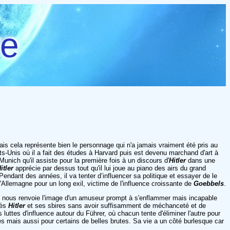
re
 cela représente bien le personnage qui n'a jamais vraiment été pris au
ts-Unis où il a fait des études à Harvard puis est devenu marchand d'art à
nich qu'il assiste pour la première fois à un discours d'
Hitler
dans une
itler
apprécie par dessus tout qu'il lui joue au piano des airs du grand
endant des années, il va tenter d’influencer
sa politique et essayer de le
'Allemagne pour un long exil, victime de l'influence croissante de
Goebbels
.
re nous renvoie l'image d'un amuseur prompt à s'enflammer mais incapable
rès
Hitler
et ses sbires sans avoir suffisamment de méchanceté et de
luttes d'influence autour du Führer, où chacun tente d'éliminer l'autre pour
les mais aussi pour certains de belles brutes. Sa vie a un côté burlesque car