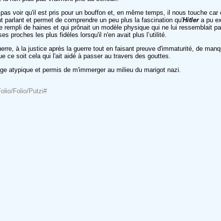
 voir qu'il est pris pour un bouffon et, en même temps, il nous touche car on f
t parlant et permet de comprendre un peu plus la fascination qu'
Hitler
a pu ex
e rempli de haines et qui prônait un modèle physique qui ne lui ressemblait pa
proches les plus fidèles lorsqu'il n'en avait plus l’utilité.
erre, à la justice après la guerre tout en faisant preuve d'immaturité, de man
e ce soit cela qui l'ait aidé à passer au travers des gouttes.
age atypique et permis de m'immerger au milieu du marigot nazi.
olio/Folio/Putzi#