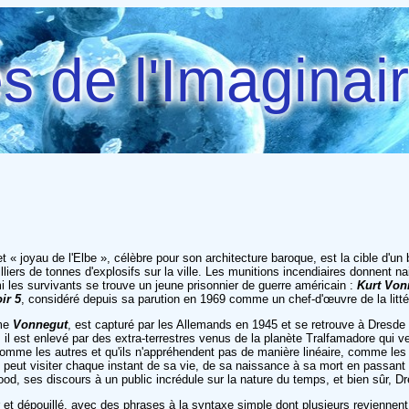
 de l'Imaginai
et « joyau de l'Elbe », célèbre pour son architecture baroque, est la cible d'u
lliers de tonnes d'explosifs sur la ville. Les munitions incendiaires donnent
 les survivants se trouve un jeune prisonnier de guerre américain :
Kurt Von
ir 5
, considéré depuis sa parution en 1969 comme un chef-d'œuvre de la littér
mme
Vonnegut
, est capturé par les Allemands en 1945 et se retrouve à Dresde
s, il est enlevé par des extra-terrestres venus de la planète Tralfamadore qui
omme les autres et qu'ils n'appréhendent pas de manière linéaire, comme les hu
il peut visiter chaque instant de sa vie, de sa naissance à sa mort en passant
od, ses discours à un public incrédule sur la nature du temps, et bien sûr, D
r et dépouillé, avec des phrases à la syntaxe simple dont plusieurs reviennen