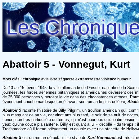
Les Chroniques
Abattoir 5 - Vonnegut, Kurt
Mots clés : chronique avis livre sf guerre extraterrestre violence humour
Du 13 au 15 février 1945, la ville allemande de Dresde, capitale de la Saxe 
journées, les forces aériennes britanniques et américaines déversent des mi
de 25 000 personnes y perdent la vie dans des circonstances atroces. Parmi
événement cauchemardesque en écrivant son roman le plus célèbre,
Abatto
Abattoir 5
raconte l'histoire de Billy Pilgrim, un troufion américain qui, co
plus marquant de sa vie, car vingt ans plus tard, le soir de sa nuit de noce
conception très particulière du temps, qui n'est pour eux qu'une dimension c
yeux qu'une douce plaisanterie. Billy est quant à lui « décollé » du temps : 
Tralfamadore où il forme brièvement un couple avec une starlette de Hollywo
Abattoir 5
est un roman déroutant. Le style de
Kurt Vonnegut
est très clai