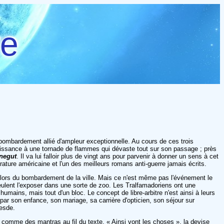
re
n bombardement allié d'ampleur exceptionnelle. Au cours de ces trois
 naissance à une tornade de flammes qui dévaste tout sur son passage ; près
negut
. Il va lui falloir plus de vingt ans pour parvenir à donner un sens à cet
ature américaine et l'un des meilleurs romans anti-guerre jamais écrits.
 lors du bombardement de la ville. Mais ce n'est même pas l'événement le
 veulent l'exposer dans une sorte de zoo. Les Tralfamadoriens ont une
mains, mais tout d'un bloc. Le concept de libre-arbitre n'est ainsi à leurs
 par son enfance, son mariage, sa carrière d'opticien, son séjour sur
resde.
t comme des mantras au fil du texte. « Ainsi vont les choses », la devise