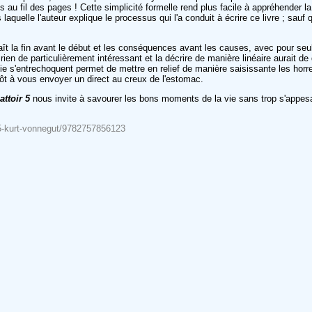
is au fil des pages ! Cette simplicité formelle rend plus facile à appréhender l
uelle l'auteur explique le processus qui l'a conduit à écrire ce livre ; sauf qu
aît la fin avant le début et les conséquences avant les causes, avec pour seu
 rien de particulièrement intéressant et la décrire de manière linéaire aurait de
ie s'entrechoquent permet de mettre en relief de manière saisissante les horr
tôt à vous envoyer un direct au creux de l'estomac.
attoir 5
nous invite à savourer les bons moments de la vie sans trop s'appes
r-5-kurt-vonnegut/9782757856123