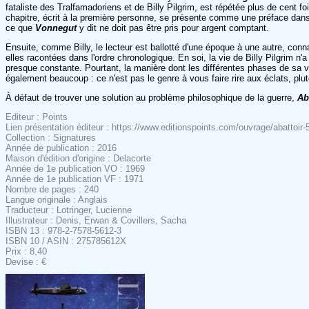
fataliste des Tralfamadoriens et de Billy Pilgrim, est répétée plus de cent fo
chapitre, écrit à la première personne, se présente comme une préface dans laq
ce que
Vonnegut
y dit ne doit pas être pris pour argent comptant.
Ensuite, comme Billy, le lecteur est ballotté d'une époque à une autre, conn
elles racontées dans l'ordre chronologique. En soi, la vie de Billy Pilgrim n'a
presque constante. Pourtant, la manière dont les différentes phases de sa v
également beaucoup : ce n'est pas le genre à vous faire rire aux éclats, plu
À défaut de trouver une solution au problème philosophique de la guerre,
Ab
Editeur : Points
Lien présentation éditeur : https://www.editionspoints.com/ouvrage/abattoi
Collection : Signatures
Année de publication : 2016
Maison d'édition d'origine : Delacorte
Année de 1e publication VO : 1969
Année de 1e publication VF : 1971
Nombre de pages : 240
Langue originale : Anglais
Traducteur : Lotringer, Lucienne
Illustrateur : Denis, Erwan & Covillers, Sacha
ISBN 13 : 978-2-7578-5612-3
ISBN 10 / ASIN : 275785612X
Prix : 8,40
Devise : €