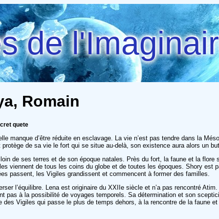
 de l'Imaginai
aya, Romain
ecret quete
elle manque d’être réduite en esclavage. La vie n’est pas tendre dans la M
 et protège de sa vie le fort qui se situe au-delà, son existence aura alors un but
n loin de ses terres et de son époque natales. Près du fort, la faune et la flore
les viennent de tous les coins du globe et de toutes les époques. Shory est
années passent, les Vigiles grandissent et commencent à former des familles.
erser l’équilibre. Lena est originaire du XXIIe siècle et n’a pas rencontré Ati
ment pas à la possibilité de voyages temporels. Sa détermination et son scepti
elle des Vigiles qui passe le plus de temps dehors, à la rencontre de la faune