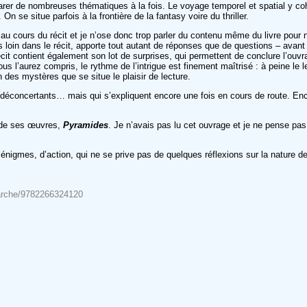
rer de nombreuses thématiques à la fois. Le voyage temporel et spatial y coha
On se situe parfois à la frontière de la fantasy voire du thriller.
u cours du récit et je n’ose donc trop parler du contenu même du livre pour n
oin dans le récit, apporte tout autant de réponses que de questions – avant cel
écit contient également son lot de surprises, qui permettent de conclure l’ou
s l’aurez compris, le rythme de l’intrigue est finement maîtrisé : à peine le le
 des mystères que se situe le plaisir de lecture.
 déconcertants… mais qui s’expliquent encore une fois en cours de route. Enc
e de ses œuvres,
Pyramides
. Je n’avais pas lu cet ouvrage et je ne pense pas 
nigmes, d’action, qui ne se prive pas de quelques réflexions sur la nature de l
e-arche/9782266324120