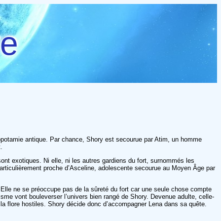
re
ésopotamie antique. Par chance, Shory est secourue par Atim, un homme
.
 sont exotiques. Ni elle, ni les autres gardiens du fort, surnommés les
 particulièrement proche d’Asceline, adolescente secourue au Moyen Âge par
m. Elle ne se préoccupe pas de la sûreté du fort car une seule chose compte
cisme vont bouleverser l’univers bien rangé de Shory. Devenue adulte, celle-
 et la flore hostiles. Shory décide donc d’accompagner Lena dans sa quête.