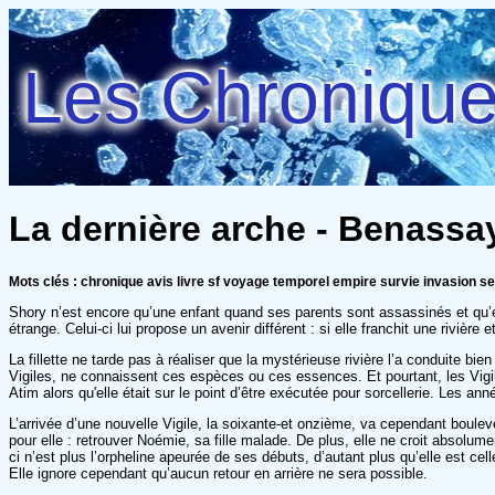
Les Chroniques
La dernière arche - Benass
Mots clés : chronique avis livre sf voyage temporel empire survie invasion s
Shory n’est encore qu’une enfant quand ses parents sont assassinés et qu’
étrange. Celui-ci lui propose un avenir différent : si elle franchit une rivière
La fillette ne tarde pas à réaliser que la mystérieuse rivière l’a conduite bie
Vigiles, ne connaissent ces espèces ou ces essences. Et pourtant, les Vigi
Atim alors qu'elle était sur le point d’être exécutée pour sorcellerie. Les 
L’arrivée d’une nouvelle Vigile, la soixante-et onzième, va cependant boulev
pour elle : retrouver Noémie, sa fille malade. De plus, elle ne croit absolu
ci n’est plus l’orpheline apeurée de ses débuts, d’autant plus qu’elle est c
Elle ignore cependant qu’aucun retour en arrière ne sera possible.