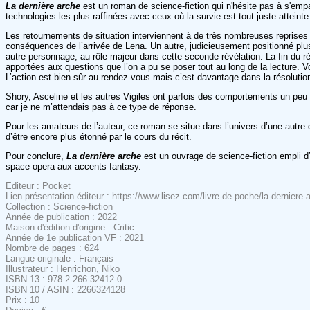
La dernière arche
est un roman de science-fiction qui n'hésite pas à s'empa
technologies les plus raffinées avec ceux où la survie est tout juste atteinte. 
Les retournements de situation interviennent à de très nombreuses reprises a
conséquences de l’arrivée de Lena. Un autre, judicieusement positionné plus l
autre personnage, au rôle majeur dans cette seconde révélation. La fin du r
apportées aux questions que l’on a pu se poser tout au long de la lecture. Vou
L’action est bien sûr au rendez-vous mais c’est davantage dans la résolution
Shory, Asceline et les autres Vigiles ont parfois des comportements un peu
car je ne m’attendais pas à ce type de réponse.
Pour les amateurs de l’auteur, ce roman se situe dans l’univers d’une autr
d’être encore plus étonné par le cours du récit.
Pour conclure,
La dernière arche
est un ouvrage de science-fiction empli d’é
space-opera aux accents fantasy.
Editeur : Pocket
Lien présentation éditeur : https://www.lisez.com/livre-de-poche/la-dernier
Collection : Science-fiction
Année de publication : 2022
Maison d'édition d'origine : Critic
Année de 1e publication VF : 2021
Nombre de pages : 624
Langue originale : Français
Illustrateur : Henrichon, Niko
ISBN 13 : 978-2-266-32412-0
ISBN 10 / ASIN : 2266324128
Prix : 10