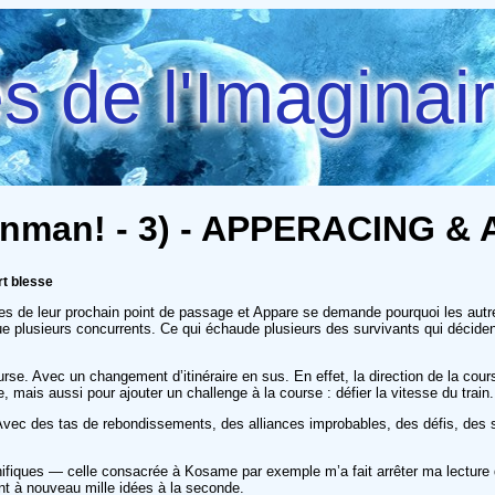
 de l'Imaginai
nman! - 3) - APPERACING &
rt blesse
es de leur prochain point de passage et Appare se demande pourquoi les autr
 plusieurs concurrents. Ce qui échaude plusieurs des survivants qui décident
e. Avec un changement d’itinéraire en sus. En effet, la direction de la cours
ue, mais aussi pour ajouter un challenge à la course : défier la vitesse du train.
Avec des tas de rebondissements, des alliances improbables, des défis, des 
fiques — celle consacrée à Kosame par exemple m’a fait arrêter ma lecture 
ant à nouveau mille idées à la seconde.