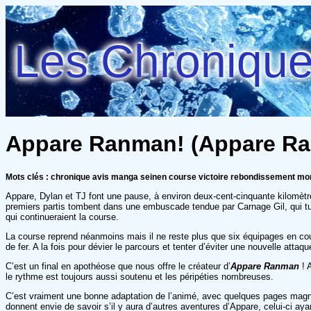
Les Chroniques
Appare Ranman! (Appare Ra
Mots clés : chronique avis manga seinen course victoire rebondissement mo
Appare, Dylan et TJ font une pause, à environ deux-cent-cinquante kilomètr
premiers partis tombent dans une embuscade tendue par Carnage Gil, qui tue
qui continueraient la course.
La course reprend néanmoins mais il ne reste plus que six équipages en cours
de fer. A la fois pour dévier le parcours et tenter d’éviter une nouvelle attaq
C’est un final en apothéose que nous offre le créateur d’
Appare Ranman
! 
le rythme est toujours aussi soutenu et les péripéties nombreuses.
C’est vraiment une bonne adaptation de l’animé, avec quelques pages magni
donnent envie de savoir s’il y aura d’autres aventures d’Appare, celui-ci ay