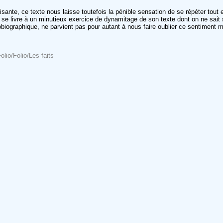
e plaisante, ce texte nous laisse toutefois la pénible sensation de se répéter tou
 se livre à un minutieux exercice de dynamitage de son texte dont on ne sait 
autobiographique, ne parvient pas pour autant à nous faire oublier ce sentiment m
lio/Folio/Les-faits