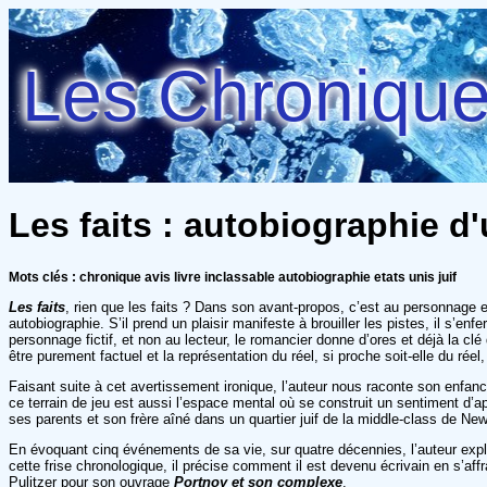
Les Chroniques
Les faits : autobiographie d'
Mots clés : chronique avis livre inclassable autobiographie etats unis juif
Les faits
, rien que les faits ? Dans son avant-propos, c’est au personna
autobiographie. S’il prend un plaisir manifeste à brouiller les pistes, il s’enf
personnage fictif, et non au lecteur, le romancier donne d’ores et déjà la cl
être purement factuel et la représentation du réel, si proche soit-elle du réel,
Faisant suite à cet avertissement ironique, l’auteur nous raconte son enfanc
ce terrain de jeu est aussi l’espace mental où se construit un sentiment d’app
ses parents et son frère aîné dans un quartier juif de la middle-class de Ne
En évoquant cinq événements de sa vie, sur quatre décennies, l’auteur explor
cette frise chronologique, il précise comment il est devenu écrivain en s’aff
Pulitzer pour son ouvrage
Portnoy et son complexe
.