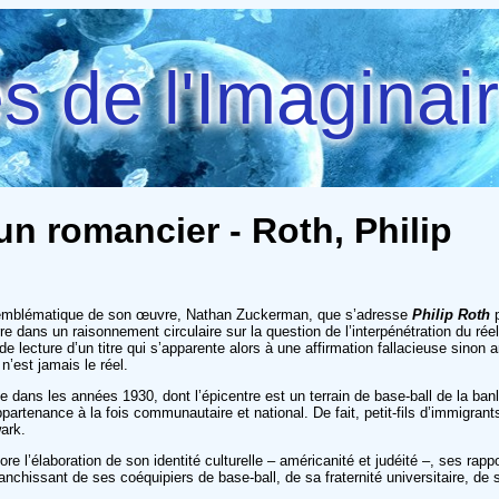
 de l'Imaginai
un romancier - Roth, Philip
ge emblématique de son œuvre, Nathan Zuckerman, que s’adresse
Philip Roth
p
erre dans un raisonnement circulaire sur la question de l’interpénétration du rée
é de lecture d’un titre qui s’apparente alors à une affirmation fallacieuse sino
 n’est jamais le réel.
e dans les années 1930, dont l’épicentre est un terrain de base-ball de la ba
artenance à la fois communautaire et national. De fait, petit-fils d’immigrants 
wark.
e l’élaboration de son identité culturelle – américanité et judéité –, ses rapp
ranchissant de ses coéquipiers de base-ball, de sa fraternité universitaire, de