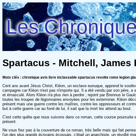
Les Chroniques
Spartacus - Mitchell, James 
Mots clés : chronique avis livre inclassable spartacus revolte rome legion gl
Cent ans avant Jésus Christ, Kléon, un esclave eunuque, apprend le soulè
campagne car Kléon n'est pas n'importe qui. Il a été vendu par son père, a se
et émasculé. Alors Kléon n'a plus rien à perdre ; rejoint par Brennus le Gaulois
toutes les troupes de légionnaires envoyées pour les exterminer. Kléon décou
présent mais une guerre contre les maîtres, contre les oppresseurs et contre
but à cette guerre car au fond de lui, il sait que la mort les attend au bout.
C'est cette quête que nous suivons dans ce roman, cette course poursuite e
présent.
Ne vous fiez pas à la couverture de ce roman, très belle mais qui fait penser
l'un des plus grands écrivains écossais, c'était un anarchiste, un révolté mo