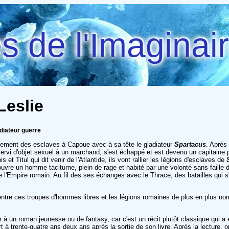
 de l'Imaginai
Leslie
adiateur guerre
vement des esclaves à Capoue avec à sa tête le gladiateur
Spartacus
. Après 
rvi d'objet sexuel à un marchand, s'est échappé et est devenu un capitaine pir
 et Titul qui dit venir de l'Atlantide, ils vont rallier les légions d'esclaves de
vre un homme taciturne, plein de rage et habité par une volonté sans faille d
 l'Empire romain. Au fil des ses échanges avec le Thrace, des batailles qui s
ntre ces troupes d'hommes libres et les légions romaines de plus en plus nom
 à un roman jeunesse ou de fantasy, car c'est un récit plutôt classique qui a 
rt à trente-quatre ans deux ans après la sortie de son livre. Après la lecture,