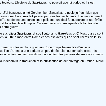
s toujours. L’histoire de
Spartacus
ne pouvait que lui parler, et il s'est
. J’ai beaucoup aimé Gershon ben Sanballat, le noble juif qui, bien que
mu alors que Kléon m'a fait passer par tous les sentiments. Bien évidemment
étoffe, se donne une conscience politique, un idéal à poursuivre et se révèle
es et faire trembler l'Empire. On sent peser sur ses épaules le fardeau de
à cette guerre.
de sacraliser
Spartacus
et ses lieutenants
Gannicus
et
Crixus
, car ce sont
ien la lutte à mort entre Rome et ces esclaves qui se sont libérés de leurs
n roman sur les exploits guerriers d'une troupe hétéroclite d'anciens
e l'on s'attend à une écriture un peu datée, bien au contraire c'est très
 lance l'auteur sur les conditions de vie des plus pauvres de ses concitoyens.
 découvrir la traduction et la publication de cet ouvrage en France. Merci