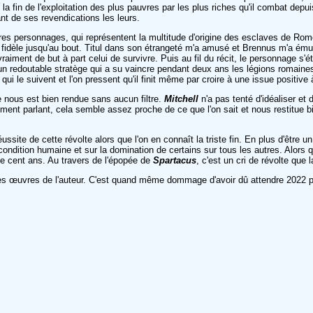
 la fin de l'exploitation des plus pauvres par les plus riches qu'il combat depui
nt de ses revendications les leurs.
res personnages, qui représentent la multitude d'origine des esclaves de Rome
era fidèle jusqu'au bout. Titul dans son étrangeté m'a amusé et Brennus m'a é
vraiment de but à part celui de survivre. Puis au fil du récit, le personnage s'
ussi un redoutable stratège qui a su vaincre pendant deux ans les légions romain
x qui le suivent et l'on pressent qu'il finit même par croire à une issue positive 
ue nous est bien rendue sans aucun filtre.
Mitchell
n'a pas tenté d'idéaliser et 
ement parlant, cela semble assez proche de ce que l'on sait et nous restitue b
ssite de cette révolte alors que l'on en connaît la triste fin. En plus d'être u
ondition humaine et sur la domination de certains sur tous les autres. Alors qu
ue cent ans. Au travers de l'épopée de
Spartacus
, c'est un cri de révolte que
s œuvres de l'auteur. C'est quand même dommage d'avoir dû attendre 2022 pour