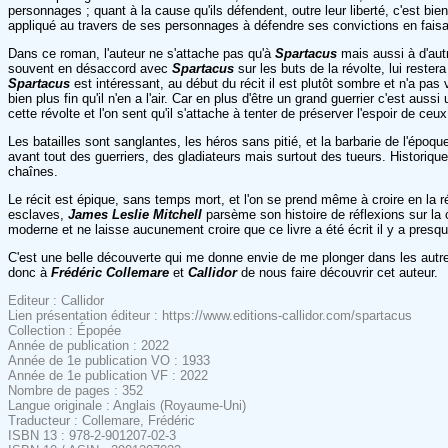
personnages ; quant à la cause qu'ils défendent, outre leur liberté, c'est bien
appliqué au travers de ses personnages à défendre ses convictions en faisa
Dans ce roman, l'auteur ne s'attache pas qu'à
Spartacus
mais aussi à d'aut
souvent en désaccord avec
Spartacus
sur les buts de la révolte, lui rest
Spartacus
est intéressant, au début du récit il est plutôt sombre et n'a pas 
bien plus fin qu'il n'en a l'air. Car en plus d'être un grand guerrier c'est a
cette révolte et l'on sent qu'il s'attache à tenter de préserver l'espoir de ceu
Les batailles sont sanglantes, les héros sans pitié, et la barbarie de l'époq
avant tout des guerriers, des gladiateurs mais surtout des tueurs. Historiqu
chaînes.
Le récit est épique, sans temps mort, et l'on se prend même à croire en la réu
esclaves,
James Leslie Mitchell
parsème son histoire de réflexions sur la c
moderne et ne laisse aucunement croire que ce livre a été écrit il y a presq
C'est une belle découverte qui me donne envie de me plonger dans les autre
donc à
Frédéric Collemare
et
Callidor
de nous faire découvrir cet auteur.
Editeur : Callidor
Lien présentation éditeur : https://www.editions-callidor.com/spartacus
Collection : Épopée
Année de publication : 2022
Année de 1e publication VO : 1933
Année de 1e publication VF : 2022
Nombre de pages : 352
Langue originale : Anglais (Royaume-Uni)
Traducteur : Collemare, Frédéric
ISBN 13 : 978-2-901207-02-3