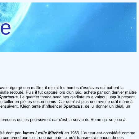
re
avoir égorgé son maître, il rejoint les hordes d'esclaves qui battent la
ate redouté. Puis il fut capturé lors d'un raid, acheté par son dernier maître
Spartacus
. Le guerrier thrace avec ses gladiateurs a vaincu jusqu'à présent
e tailler en pièces ses ennemis. Car ce n'est plus une révolte qu'il mène à
'ensuivent, Kléon tente d'influencer
Spartacus
, de lui donner un idéal, un
breuses qui les poursuivent car c'est la survie de Rome qui se joue à
été écrit par
James Leslie Mitchell
en 1933. L'auteur est considéré comme
 on comprend que c'est une partie de lui qu'il transmet à chacun de ses