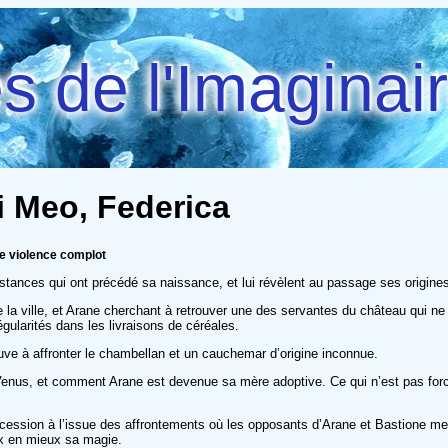
 de l'Imaginai
Di Meo, Federica
e violence complot
stances qui ont précédé sa naissance, et lui révèlent au passage ses origine
e la ville, et Arane cherchant à retrouver une des servantes du château qui ne 
ularités dans les livraisons de céréales.
ouve à affronter le chambellan et un cauchemar d’origine inconnue.
enus, et comment Arane est devenue sa mère adoptive. Ce qui n’est pas forcém
cession à l’issue des affrontements où les opposants d’Arane et Bastione me
ux en mieux sa magie.