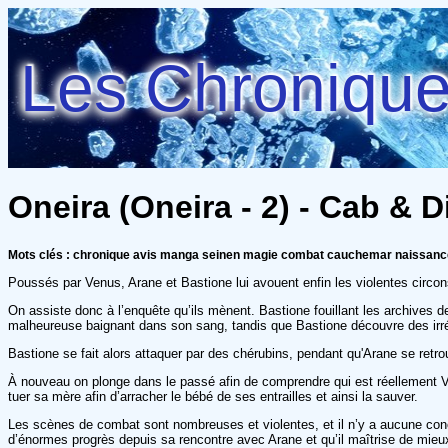
Les Chroniques
Oneira (Oneira - 2) - Cab & 
Mots clés : chronique avis manga seinen magie combat cauchemar naissanc
Poussés par Venus, Arane et Bastione lui avouent enfin les violentes circon
On assiste donc à l’enquête qu’ils mènent. Bastione fouillant les archives d
malheureuse baignant dans son sang, tandis que Bastione découvre des irrég
Bastione se fait alors attaquer par des chérubins, pendant qu'Arane se retr
À nouveau on plonge dans le passé afin de comprendre qui est réellement V
tuer sa mère afin d’arracher le bébé de ses entrailles et ainsi la sauver.
Les scènes de combat sont nombreuses et violentes, et il n’y a aucune con
d’énormes progrès depuis sa rencontre avec Arane et qu’il maîtrise de mie