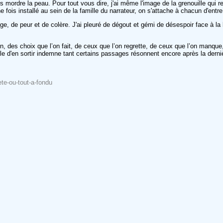
ordre la peau. Pour tout vous dire, j'ai même l'image de la grenouille qui re
 fois installé au sein de la famille du narrateur, on s'attache à chacun d'entre
age, de peur et de colère. J'ai pleuré de dégout et gémi de désespoir face à l
, des choix que l’on fait, de ceux que l’on regrette, de ceux que l’on manque
le d'en sortir indemne tant certains passages résonnent encore après la derni
-ete-ou-tout-a-fondu