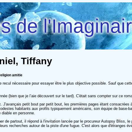
 de l'Imaginai
iel, Tiffany
eligion amitie
e recul nécessaire pour essayer être le plus objective possible. Sauf que cette 
année (bien que je l’aie découvert sur le tard). C'était sans compter sur ce r
x. J'avançais petit bout par petit bout, les premières pages étant consacrées à
odestes habitants aux profils typiquement américains, son équipe de base-ball,
e diable en personne.
r de partout, il répond à l'invitation lancée par le procureur Autopsy Bliss, le
leurs recherches autour de la piste d'une fugue. C'est alors que d'étranges é