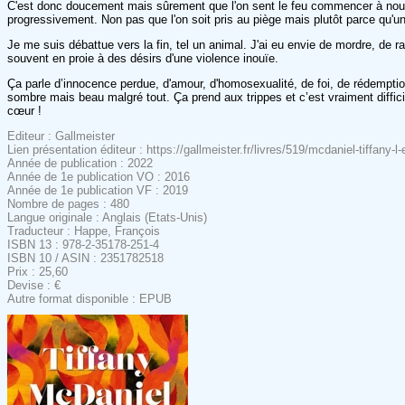
C'est donc doucement mais sûrement que l'on sent le feu commencer à nous m
progressivement. Non pas que l'on soit pris au piège mais plutôt parce qu'une
Je me suis débattue vers la fin, tel un animal. J'ai eu envie de mordre, de r
souvent en proie à des désirs d'une violence inouïe.
Ça parle d’innocence perdue, d'amour, d'homosexualité, de foi, de rédemption
sombre mais beau malgré tout. Ça prend aux trippes et c’est vraiment diffici
cœur !
Editeur : Gallmeister
Lien présentation éditeur : https://gallmeister.fr/livres/519/mcdaniel-tiffany-l
Année de publication : 2022
Année de 1e publication VO : 2016
Année de 1e publication VF : 2019
Nombre de pages : 480
Langue originale : Anglais (Etats-Unis)
Traducteur : Happe, François
ISBN 13 : 978-2-35178-251-4
ISBN 10 / ASIN : 2351782518
Prix : 25,60
Devise : €
Autre format disponible : EPUB