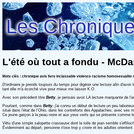
Les Chroniques
L'été où tout a fondu - McDan
Mots clés : chronique avis livre inclassable violence racisme homosexualite r
D'ordinaire je prends toujours du temps pour digérer une lecture afin d'avoir l
tant elle m'a écorché vive pour mieux me laisser K.O.
Avec son précédent titre
Betty
, je pensais avoir LA lecture marquante de l'
Pourtant, comme dans
Betty
, j'ai connu un début de lecture un peu laborieu
situé dans l'état de l’Ohio, dans les contreforts des Appalaches, avec ses m
Ce jeune garçon à la peau noire et aux yeux verts qui se présente comme l
Vêtu d'une simple salopette crasseuse dont la toile de jean semble s'effiloche
Évidemment au départ, personne n'ose trop y croire et les adultes orientent 