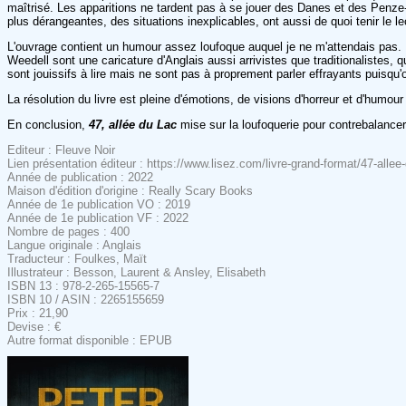
maîtrisé. Les apparitions ne tardent pas à se jouer des Danes et des Penze-
plus dérangeantes, des situations inexplicables, ont aussi de quoi tenir le le
L'ouvrage contient un humour assez loufoque auquel je ne m'attendais pas. 
Weedell sont une caricature d'Anglais aussi arrivistes que traditionalistes,
sont jouissifs à lire mais ne sont pas à proprement parler effrayants puisqu'
La résolution du livre est pleine d'émotions, de visions d'horreur et d'humou
En conclusion,
47, allée du Lac
mise sur la loufoquerie pour contrebalance
Editeur : Fleuve Noir
Lien présentation éditeur : https://www.lisez.com/livre-grand-format/47-all
Année de publication : 2022
Maison d'édition d'origine : Really Scary Books
Année de 1e publication VO : 2019
Année de 1e publication VF : 2022
Nombre de pages : 400
Langue originale : Anglais
Traducteur : Foulkes, Maït
Illustrateur : Besson, Laurent & Ansley, Elisabeth
ISBN 13 : 978-2-265-15565-7
ISBN 10 / ASIN : 2265155659
Prix : 21,90
Devise : €
Autre format disponible : EPUB