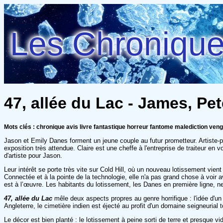
Les Chroniques
47, allée du Lac - James, Pet
Mots clés : chronique avis livre fantastique horreur fantome malediction ve
Jason et Emily Danes forment un jeune couple au futur prometteur. Artiste-pei
exposition très attendue. Claire est une cheffe à l'entreprise de traiteur en
d'artiste pour Jason.
Leur intérêt se porte très vite sur Cold Hill, où un nouveau lotissement vien
Connectée et à la pointe de la technologie, elle n'a pas grand chose à voir 
est à l’œuvre. Les habitants du lotissement, les Danes en première ligne, n
47, allée du Lac
mêle deux aspects propres au genre horrifique : l'idée d'un
Angleterre, le cimetière indien est éjecté au profit d'un domaine seigneurial
Le décor est bien planté : le lotissement à peine sorti de terre et presque vi