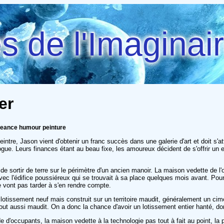
 de l'Imaginai
er
ngeance humour peinture
ntre, Jason vient d'obtenir un franc succès dans une galerie d'art et doit s'at
 vogue. Leurs finances étant au beau fixe, les amoureux décident de s'offrir un
t de sortir de terre sur le périmètre d'un ancien manoir. La maison vedette de l
avec l'édifice poussiéreux qui se trouvait à sa place quelques mois avant. Pou
e vont pas tarder à s'en rendre compte.
 lotissement neuf mais construit sur un territoire maudit, généralement un cime
 tout aussi maudit. On a donc la chance d'avoir un lotissement entier hanté, d
de d'occupants, la maison vedette à la technologie pas tout à fait au point, la 