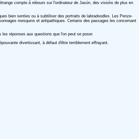
étrange compte à rebours sur l'ordinateur de Jason, des visions de plus en
es bien senties ou à subtiliser des portraits de labradoodles. Les Penze-
s personnages mesquins et antipathiques. Certains des passages les concernant
es les réponses aux questions que l'on peut se poser.
ouvante divertissant, à défaut d'être terriblement effrayant.