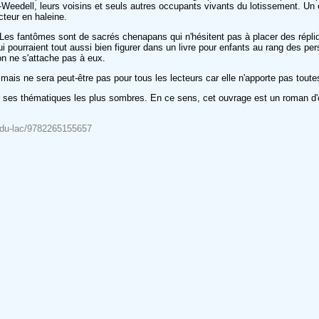
Weedell, leurs voisins et seuls autres occupants vivants du lotissement. Un 
cteur en haleine.
Les fantômes sont de sacrés chenapans qui n'hésitent pas à placer des répliqu
 qui pourraient tout aussi bien figurer dans un livre pour enfants au rang de
on ne s'attache pas à eux.
r mais ne sera peut-être pas pour tous les lecteurs car elle n'apporte pas tout
r ses thématiques les plus sombres. En ce sens, cet ouvrage est un roman d'ép
ee-du-lac/9782265155657