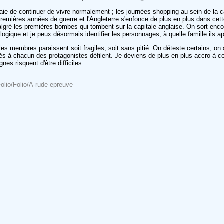
e de continuer de vivre normalement ; les journées shopping au sein de la cap
remières années de guerre et l'Angleterre s'enfonce de plus en plus dans cette
ré les premières bombes qui tombent sur la capitale anglaise. On sort encore
logique et je peux désormais identifier les personnages, à quelle famille ils 
es membres paraissent soit fragiles, soit sans pitié. On déteste certains, on 
iés à chacun des protagonistes défilent. Je deviens de plus en plus accro à c
es risquent d'être difficiles.
olio/Folio/A-rude-epreuve