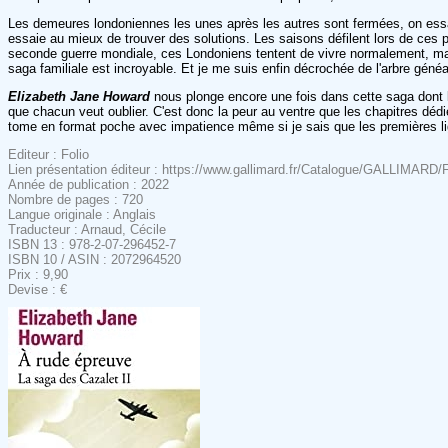
Les demeures londoniennes les unes après les autres sont fermées, on essai
essaie au mieux de trouver des solutions. Les saisons défilent lors de ces p
seconde guerre mondiale, ces Londoniens tentent de vivre normalement, malg
saga familiale est incroyable. Et je me suis enfin décrochée de l'arbre généa
Elizabeth Jane Howard
nous plonge encore une fois dans cette saga dont l
que chacun veut oublier. C'est donc la peur au ventre que les chapitres déd
tome en format poche avec impatience même si je sais que les premières lign
Editeur : Folio
Lien présentation éditeur : https://www.gallimard.fr/Catalogue/GALLIMARD/F
Année de publication : 2022
Nombre de pages : 720
Langue originale : Anglais
Traducteur : Arnaud, Cécile
ISBN 13 : 978-2-07-296452-7
ISBN 10 / ASIN : 2072964520
Prix : 9,90
Devise : €