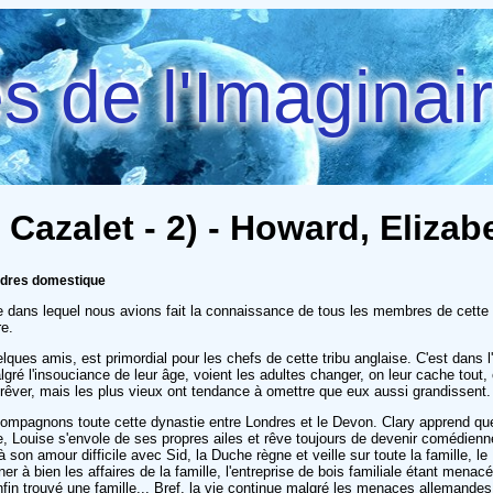
 de l'Imaginai
Cazalet - 2) - Howard, Elizab
ondres domestique
me dans lequel nous avions fait la connaissance de tous les membres de cette
e.
elques amis, est primordial pour les chefs de cette tribu anglaise. C'est dans l
lgré l'insouciance de leur âge, voient les adultes changer, on leur cache tout
 rêver, mais les plus vieux ont tendance à omettre que eux aussi grandissent.
ompagnons toute cette dynastie entre Londres et le Devon. Clary apprend qu
e, Louise s'envole de ses propres ailes et rêve toujours de devenir comédien
 son amour difficile avec Sid, la Duche règne et veille sur toute la famille, l
r à bien les affaires de la famille, l'entreprise de bois familiale étant menac
fin trouvé une famille... Bref, la vie continue malgré les menaces allemande