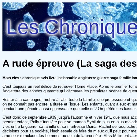
Les Chroniques
A rude épreuve (La saga des 
Mots clés : chronique avis livre inclassable angleterre guerre saga famille l
C'est toujours un réel délice de retrouver Home Place. Après le premier to
Angleterre des années quarante qui découvre les premières scènes de guerr
Rester à la campagne, mettre à l'abri toute la famille, une professeure et qu
on ne connaît pas encore la durée et l'issue. Les enfants, quant à eux et ma
pendant une période aussi oppressante que celle-ci ? On préfère les laisser
C'est donc de septembre 1939 jusqu'à l'automne et hiver 1941 que nous acc
premier enfant, Polly s'inquiète pour sa maman Sybil de plus en plus malad
vies entre la guerre, sa famille et sa maîtresse Diana, Rachel se raccroche à
décisions pour sa société, Hugh essaie de faire du mieux qu'il peut pour mene
âme pour remplacer les hommes au sein de la propriété, Miss Milliment a en