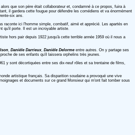
, alors que son père était collaborateur et, condamné à ce propos, fuira à
itant, il gardera cette fougue pour défendre les comédiens et va énormément
rente-six ans.
s raconte ici l'homme simple, combatif, aimé et apprécié. Les apartés en
u'il porte. Il est un incroyable artiste.
rtiste hors pair depuis 1922 jusqu'à cette terrible année 1959 où il nous a
lson
,
Danièle Darrieux
,
Danièle Delorme
entre autres. On y partage ses
 proche de ses enfants qu'il laissera orphelins très jeunes.
961 y sont décortiquées entre ses dix-neuf rôles et sa trentaine de films,
monde artistique français. Sa disparition soudaine a provoqué une vive
 témoignages et documents sur ce grand Monsieur qui m'ont fait tomber sous