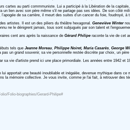
urs cartes au parti commmuniste. Lui a participé à la Libération de la capitale
era un lien avec son père même s'il ne partage pas ses idées. De son côté mil
’apogée de sa carrière, il meurt des suites d’un cancer du foie, foudroyé, à t
es artistes. Il est un des piliers du théâtre hexagonal.
Geneviève Winter
nou
nnu ne le dénigrent jamais, tous sont subjugués par son talent et l'engouement q
braires cent ans après la naissance de
Gérard Philipe
raconte la vie de cet a
débuts tels que
Jeanne Moreau
,
Philippe Noiret,
Maria Casarès
,
George Wi
ra pas un grand souvenir, sa vie personnelle restée discrète par choix, un père
r sa vie d'artiste prend ici une place primordiale. Les années entre 1942 et 1
in lui apportait une beauté inoubliable et inégalée, devenue mythique dans ce 
s la mémoire collective. Je vous invite, comme je l'ai fait, à retrouver des
lio/Folio-biographies/Gerard-Philipe#