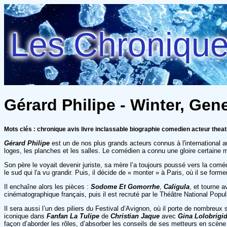
Les Chroniques
Gérard Philipe - Winter, Gen
Mots clés : chronique avis livre inclassable biographie comedien acteur theat
Gérard Philipe
est un de nos plus grands acteurs connus à l'international au
loges, les planches et les salles. Le comédien a connu une gloire certaine m
Son père le voyait devenir juriste, sa mère l’a toujours poussé vers la comé
le sud qui l'a vu grandir. Puis, il décide de « monter » à Paris, où il se form
Il enchaîne alors les pièces :
Sodome Et Gomorrhe
,
Caligula
, et tourne 
cinématographique français, puis il est recruté par le Théâtre National Popula
Il sera aussi l’un des piliers du Festival d’Avignon, où il porte de nombreux
iconique dans
Fanfan La Tulipe
de
Christian Jaque
avec
Gina Lolobrigi
façon d’aborder les rôles, d’absorber les conseils de ses metteurs en scène 