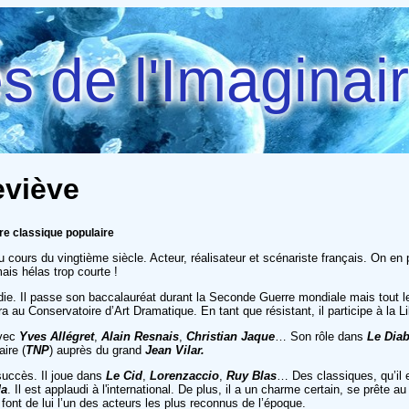
 de l'Imaginai
eviève
re classique populaire
 cours du vingtième siècle. Acteur, réalisateur et scénariste français. On en p
ais hélas trop courte !
die. Il passe son baccalauréat durant la Seconde Guerre mondiale mais tout le d
era au Conservatoire d’Art Dramatique. En tant que résistant, il participe à la L
avec
Yves Allégret
,
Alain Resnais
,
Christian Jaque
… Son rôle dans
Le Diab
ire (
TNP
) auprès du grand
Jean Vilar.
 succès. Il joue dans
Le Cid
,
Lorenzaccio
,
Ruy Blas
… Des classiques, qu’il 
da
. Il est applaudi à l'international. De plus, il a un charme certain, se prête 
font de lui l’un des acteurs les plus reconnus de l’époque.