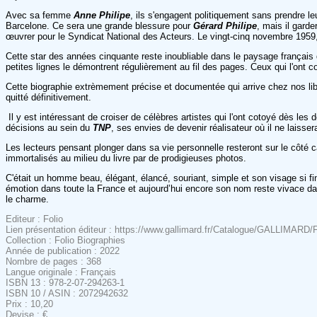
Avec sa femme
Anne Philipe
, ils s'engagent politiquement sans prendre le
Barcelone. Ce sera une grande blessure pour
Gérard Philipe
, mais il gard
œuvrer pour le Syndicat National des Acteurs. Le vingt-cinq novembre 1959, l
Cette star des années cinquante reste inoubliable dans le paysage français d
petites lignes le démontrent régulièrement au fil des pages. Ceux qui l'ont co
Cette biographie extrèmement précise et documentée qui arrive chez nos li
quitté définitivement.
Il y est intéressant de croiser de célèbres artistes qui l'ont cotoyé dès les 
décisions au sein du
TNP
, ses envies de devenir réalisateur où il ne laisse
Les lecteurs pensant plonger dans sa vie personnelle resteront sur le côté ca
immortalisés au milieu du livre par de prodigieuses photos.
C'était un homme beau, élégant, élancé, souriant, simple et son visage si f
émotion dans toute la France et aujourd’hui encore son nom reste vivace dan
le charme.
Editeur : Folio
Lien présentation éditeur : https://www.gallimard.fr/Catalogue/GALLIMARD/Fo
Collection : Folio Biographies
Année de publication : 2022
Nombre de pages : 368
Langue originale : Français
ISBN 13 : 978-2-07-294263-1
ISBN 10 / ASIN : 2072942632
Prix : 10,20
Devise : €