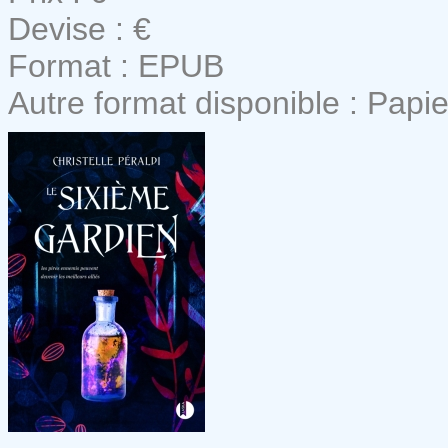
Devise : €
Format : EPUB
Autre format disponible : Papie