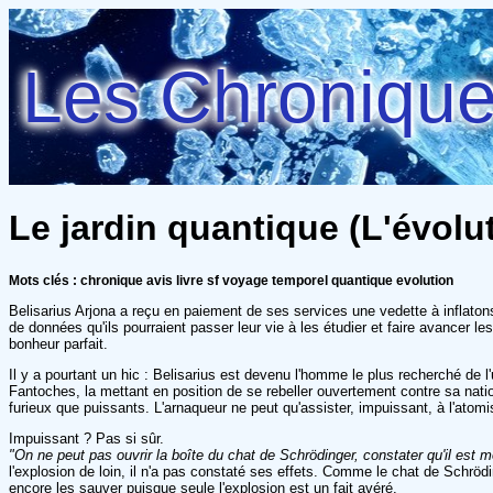
Les Chroniques
Le jardin quantique (L'évolu
Mots clés : chronique avis livre sf voyage temporel quantique evolution
Belisarius Arjona a reçu en paiement de ses services une vedette à inflaton
de données qu'ils pourraient passer leur vie à les étudier et faire avancer l
bonheur parfait.
Il y a pourtant un hic : Belisarius est devenu l'homme le plus recherché de l
Fantoches, la mettant en position de se rebeller ouvertement contre sa natio
furieux que puissants. L'arnaqueur ne peut qu'assister, impuissant, à l'atomis
Impuissant ? Pas si sûr.
"On ne peut pas ouvrir la boîte du chat de Schrödinger, constater qu'il est m
l'explosion de loin, il n'a pas constaté ses effets. Comme le chat de Schröd
encore les sauver puisque seule l'explosion est un fait avéré.