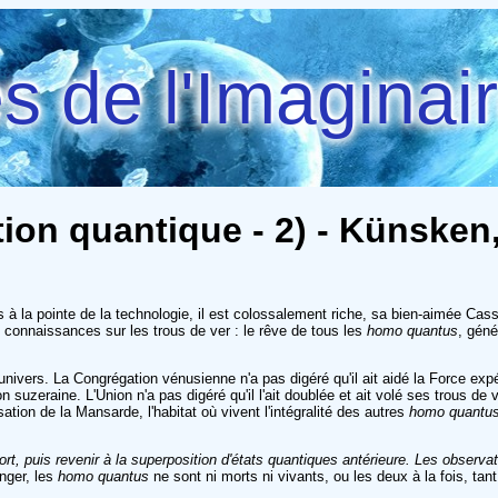
 de l'Imaginai
tion quantique - 2) - Künsken
s à la pointe de la technologie, il est colossalement riche, sa bien-aimée Cas
es connaissances sur les trous de ver : le rêve de tous les
homo quantus
, géné
'univers. La Congrégation vénusienne n'a pas digéré qu'il ait aidé la Force exp
n suzeraine. L'Union n'a pas digéré qu'il l'ait doublée et ait volé ses trous
ation de la Mansarde, l'habitat où vivent l'intégralité des autres
homo quantu
ort, puis revenir à la superposition d'états quantiques antérieure. Les observa
inger, les
homo quantus
ne sont ni morts ni vivants, ou les deux à la fois, tan