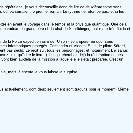
de répétitions, je vous déconseille donc de lire ce deuxième tome sans
urs qui parsemaient le premier roman. Le rythme ne retombe pas, et si les
 mettre en avant le voyage dans le temps et la physique quantique. Que cela
 paradoxe du grand-père et du chat de Schrödinger, tout reste très fluide et
or de la Force expéditionnaire de l'Union - vont opérer en duo, sous
èmes informatiques protégés. Cassandra et Vincent Stills, le pilote Bâtard,
ent pas seuls. Le récit suit tous les personnages, et notamment Belisarius
ez plus qu'à lire le livre !). Lui qui cherchait déjà la rédemption de ses
 vont bien au-delà de la mission à laquelle elle s'était préparée. C'est un
uvé, mais là encore je vous laisse la surprise.
parus actuellement, dont deux seulement sont traduits pour le moment. Même