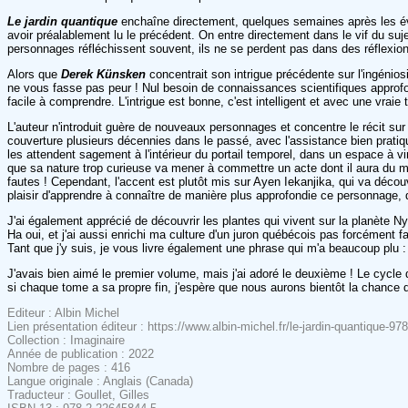
Le jardin quantique
enchaîne directement, quelques semaines après les 
avoir préalablement lu le précédent. On entre directement dans le vif du suj
personnages réfléchissent souvent, ils ne se perdent pas dans des réflexion
Alors que
Derek Künsken
concentrait son intrigue précédente sur l'ingénios
ne vous fasse pas peur ! Nul besoin de connaissances scientifiques approfon
facile à comprendre. L'intrigue est bonne, c'est intelligent et avec une vraie t
L'auteur n'introduit guère de nouveaux personnages et concentre le récit sur 
couverture plusieurs décennies dans le passé, avec l'assistance bien pratique
les attendent sagement à l'intérieur du portail temporel, dans un espace à 
que sa nature trop curieuse va mener à commettre un acte dont il aura du mal à
fautes ! Cependant, l'accent est plutôt mis sur Ayen Iekanjika, qui va découvr
plaisir d'apprendre à connaître de manière plus approfondie ce personnage,
J'ai également apprécié de découvrir les plantes qui vivent sur la planète Ny
Ha oui, et j'ai aussi enrichi ma culture d'un juron québécois pas forcément fa
Tant que j'y suis, je vous livre également une phrase qui m'a beaucoup plu 
J'avais bien aimé le premier volume, mais j'ai adoré le deuxième ! Le cycl
si chaque tome a sa propre fin, j'espère que nous aurons bientôt la chance de
Editeur : Albin Michel
Lien présentation éditeur : https://www.albin-michel.fr/le-jardin-quantique-
Collection : Imaginaire
Année de publication : 2022
Nombre de pages : 416
Langue originale : Anglais (Canada)
Traducteur : Goullet, Gilles