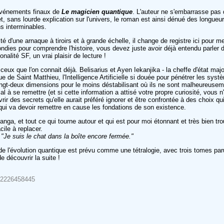
événements finaux de
Le magicien quantique
. L'auteur ne s'embarrasse pas 
et, sans lourde explication sur l'univers, le roman est ainsi dénué des longue
s interminables.
ité d'une arnaque à tiroirs et à grande échelle, il change de registre ici pour
dies pour comprendre l'histoire, vous devez juste avoir déjà entendu parler du
onalité SF, un vrai plaisir de lecture !
ceux que l'on connait déjà. Belisarius et Ayen Iekanjika - la cheffe d'état maj
 de Saint Matthieu, l'Intelligence Artificielle si douée pour pénétrer les syst
vingt-deux dimensions pour le moins déstabilisant où ils ne sont malheureusem
 se remettre (et si cette information a attisé votre propre curiosité, vous n'av
ir des secrets qu'elle aurait préféré ignorer et être confrontée à des choix qui
 qui va devoir remettre en cause les fondations de son existence.
anga, et tout ce qui tourne autour et qui est pour moi étonnant et très bien tro
cile à replacer.
:
"Je suis le chat dans la boîte encore fermée."
e de l'évolution quantique est prévu comme une tétralogie, avec trois tomes 
 découvrir la suite !
9782226458445