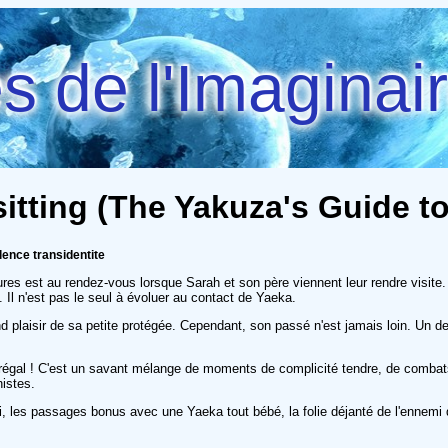
 de l'Imaginai
tting (The Yakuza's Guide to 
lence transidentite
res est au rendez-vous lorsque Sarah et son père viennent leur rendre visite.
Il n'est pas le seul à évoluer au contact de Yaeka.
d plaisir de sa petite protégée. Cependant, son passé n'est jamais loin. Un d
égal ! C'est un savant mélange de moments de complicité tendre, de combats 
istes.
t Rei, les passages bonus avec une Yaeka tout bébé, la folie déjanté de l'ennem