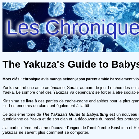
Les Chroniques
The Yakuza's Guide to Babysi
Mots clés : chronique avis manga seinen japon parent amitie harcelement vio
Yaeka se fait une amie américaine, Sarah, au parc de jeu. Le choc des cultu
Yaeka. Le sombre chef des Yakuzas va cependant se forcer à être sociable. 
Kirishima se livre à des parties de cache-cache endiablées pour le plus gran
lui. Les ennemis du clan sont également à l'affût.
Ce troisième tome de
The Yakuza's Guide to Babysitting
est un nouveau r
quotidienne de Yaeka et de son clan et la découverte du passé des protagon
J'ai particulièrement aimé découvrir l'origine de l'amitié entre Kirishima e
yakuzas ne savent plus comment se comporter.