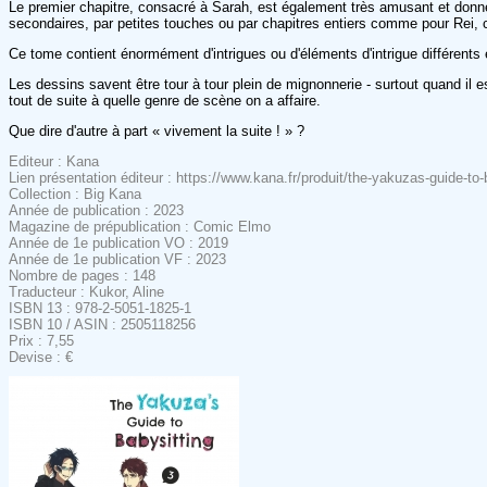
Le premier chapitre, consacré à Sarah, est également très amusant et donne 
secondaires, par petites touches ou par chapitres entiers comme pour Rei, c
Ce tome contient énormément d'intrigues ou d'éléments d'intrigue différents
Les dessins savent être tour à tour plein de mignonnerie - surtout quand il e
tout de suite à quelle genre de scène on a affaire.
Que dire d'autre à part « vivement la suite ! » ?
Editeur : Kana
Lien présentation éditeur : https://www.kana.fr/produit/the-yakuzas-guide-to-
Collection : Big Kana
Année de publication : 2023
Magazine de prépublication : Comic Elmo
Année de 1e publication VO : 2019
Année de 1e publication VF : 2023
Nombre de pages : 148
Traducteur : Kukor, Aline
ISBN 13 : 978-2-5051-1825-1
ISBN 10 / ASIN : 2505118256
Prix : 7,55
Devise : €