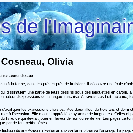
 de l'Imaginai
 Cosneau, Olivia
pense apprentissage
in à la ferme, dans les prés et près de la rivière. Il découvre une foule d'a
s qui dissimulent une partie de leurs dessins sous des languettes en carton, 
 jeu autour d'expressions de la langue française. A travers ces huit tableaux, 
bien d'expliquer les expressions choisies. Mes deux filles, de trois ans et demi 
tourner à l'occasion. Elle a aussi apprécié le système de languettes. Celles-ci
du livre, ce qui devrait jouer en faveur de leur durée de vie. Les pages car
 que par de tout petits bébés.
 intéressée aux formes simples et aux couleurs vives de l'ouvrage. La page du