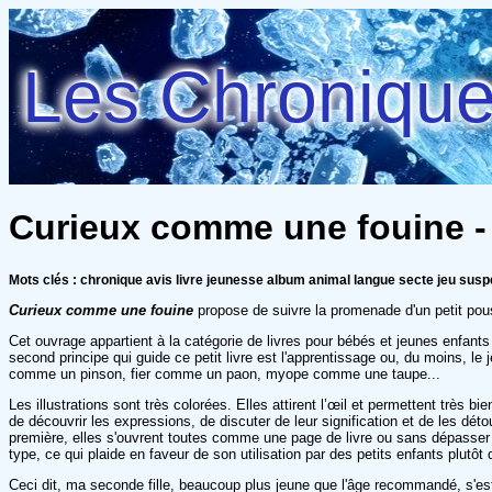
Les Chroniques
Curieux comme une fouine -
Mots clés : chronique avis livre jeunesse album animal langue secte jeu sus
Curieux comme une fouine
propose de suivre la promenade d'un petit pouss
Cet ouvrage appartient à la catégorie de livres pour bébés et jeunes enfant
second principe qui guide ce petit livre est l'apprentissage ou, du moins, le
comme un pinson, fier comme un paon, myope comme une taupe...
Les illustrations sont très colorées. Elles attirent l’œil et permettent très 
de découvrir les expressions, de discuter de leur signification et de les dé
première, elles s'ouvrent toutes comme une page de livre ou sans dépasser 
type, ce qui plaide en faveur de son utilisation par des petits enfants plutôt
Ceci dit, ma seconde fille, beaucoup plus jeune que l'âge recommandé, s'est