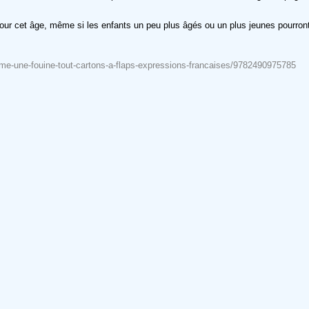
pour cet âge, même si les enfants un peu plus âgés ou un plus jeunes pourront
omme-une-fouine-tout-cartons-a-flaps-expressions-francaises/9782490975785