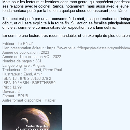
Mais pour les lecteurs et lectrices dans mon genre, qui apprécient par-dessus 
ses relations avec le colonel Ramos, notamment, mais aussi avec le jeune m
fondamentaux porté par la fiction a quelque chose de rassurant pour l'âme.
Tout ceci est porté par un art consommé du récit, chaque itération de l'intri
début, et qui sera explicité à la toute fin. Si l'action se focalise princip
officiers, comme le commanditaire de l'expédition, sont bien définis.
En somme une lecture très recommandable, et un exemple de plus du talent 
Editeur : Le Bélial'
Lien présentation éditeur : https://www.belial.fr/legacy/a/alastair-reynolds/
Année de publication : 2023
Année de 1e publication VO : 2022
Nombre de pages : 351
Langue originale : Anglais
Traducteur : Durastanti, Pierre-Paul
Illustrateur : Zand, Amir
ISBN 13 : 978-2-38163-076-2
ISBN 10 / ASIN : B0BTTH88B9
Prix : 11,99
Devise : €
Format : EPUB
Autre format disponible : Papier