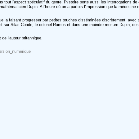
tout l'aspect spéculatif du genre, l'histoire porte aussi les interrogations de
athématicien Dupin. A l'heure où on a parfois l'impression que la médecine 
gue la faisant progresser par petites touches disséminées discrètement, avec pa
alement sur Silas Coade, le colonel Ramos et dans une moindre mesure Dupin, c
de l'auteur britannique.
eversion_numerique