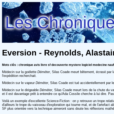
Les Chroniques
Eversion - Reynolds, Alastai
Mots clés : chronique avis livre sf decouverte mystere logiciel medecine nau
Médecin sur la goélette
Déméter
, Silas Coade meurt bêtement, écrasé par la
l'expédition recherchait.
Médecin sur le vapeur
Déméter
, Silas Coade est tué accidentellement par le
Médecin sur le dirigeable
Déméter
, Silas Coade meurt lors de la chute du vai
et il est davantage prêt à entendre ce qu'Ada Cossile cherche à lui dire. P
Voilà un exemple d'excellente Science-Fiction : on y retrouve un trope relat
d'ailleurs le trope du vaisseau d'exploration qui tourne mal, et de l'artefact
SF plus orientée vers la technique aimeront sans doute les réflexions mathém