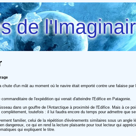
 de l'Imaginai
r
frage
 chute d'un mât au moment où le navire était emporté contre une falaise par le 
 commanditaire de l'expédition qui venait d'atteindre l'Edifice en Patagonie.
sseau dans un gouffre de l'Antarctique à proximité de l'Edifice. Mais à ce point 
as complètement, toutefois : il lui faudra encore du temps pour admettre que s
ivement familier, celui de la répétition d'évènements similaires sous un angle 
 alien dangereux, ce qui en rend la lecture plaisante pour tout lecteur qui app
atiques qui expliquent le titre.