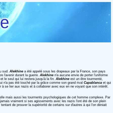
re
du sud.
Alekhine
a été appelé sous les drapeaux par la France, son pays
e l'avenir durant la guerre.
Alekhine
n'a aucune envie de porter l'uniforme
t le seul qui lui restera jusqu'à la fin.
Alekhine
est un être tourmenté,
 qui n'a pas été touché par la grâce comme son grand rival
Capablanca
et qui
er à se lier aux nazis et à collaborer avec eux en ne voyant que son intérêt.
nnelle mais aussi les tourments psychologiques de cet homme complexe. Par
jamais vraiment si ses agissements avec les nazis l'ont été de son plein
entant de prouver la supériorité de certains sur d'autres à qui l'on déniait