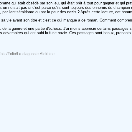
omme qui était obsédé par son jeu, qui était prêt à tout pour gagner et qui pra
s on ne sait pas si c'est parce qu'ils sont toujours des ennemis du champion d
e, par l'antisémitisme ou par la peur des nazis ? Après cette lecture, cet ho
de sa vie avant son titre et c'est ce qui manque à ce roman. Comment comprend
e, de la guerre et une partie d'échecs. J'ai moins apprécié certains passages 
ns adversaires qui ont subi la furie nazie. Ces passages sont beaux, prenants et
olio/Folio/La-diagonale-Alekhine