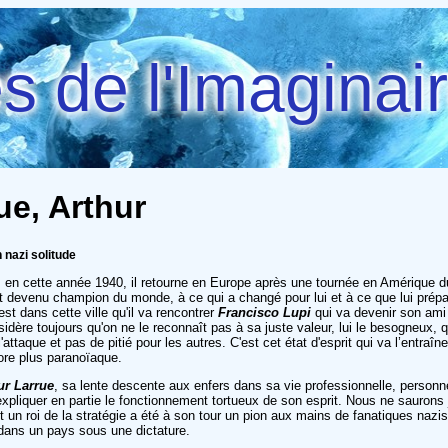
 de l'Imaginai
ue, Arthur
 nazi solitude
en cette année 1940, il retourne en Europe après une tournée en Amérique 
 est devenu champion du monde, à ce qui a changé pour lui et à ce que lui prépar
est dans cette ville qu'il va rencontrer
Francisco Lupi
qui va devenir son ami e
sidère toujours qu'on ne le reconnaît pas à sa juste valeur, lui le besogneux,
attaque et pas de pitié pour les autres. C'est cet état d'esprit qui va l’entraîn
core plus paranoïaque.
ur Larrue
, sa lente descente aux enfers dans sa vie professionnelle, perso
xpliquer en partie le fonctionnement tortueux de son esprit. Nous ne saurons 
 un roi de la stratégie a été à son tour un pion aux mains de fanatiques nazis t
 dans un pays sous une dictature.