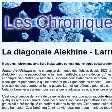
Les Chroniques
La diagonale Alekhine - Larr
Mots clés : chronique avis livre inclassable echecs guerre genie collaboration
Alexandre Alekhine
est le champion du monde des échecs depuis 1927 et, 
d'adoption. Sur le paquebot qui le ramène, il réfléchit à sa vie depuis qu'il
et compte bien profiter de l'escale à Lisbonne pour éviter d'être incorporé. C'
alcoolique et paranoïaque qui ne pense et ne vit que pour les échecs. Il con
joue aux échecs comme on fait la guerre. La meilleur défense pour lui c'est l'
Cela va l'amener à s'aliéner tous ses anciens adversaires et à le rendre en
C'est cette période de la vie de ce génie des échecs que nous raconte
Arth
quelques retours en arrière, nous découvrons son passé permettant ainsi d'e
gré ou s'il a été manipulé en profitant de ses faiblesses. Cet homme qui était
toute humanité. Cela l'amènera à finir sa vie, quasiment seul, renié de tous