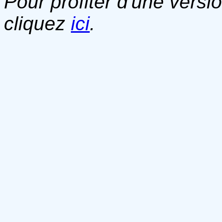
Pour profiter d'une versi
cliquez
ici
.