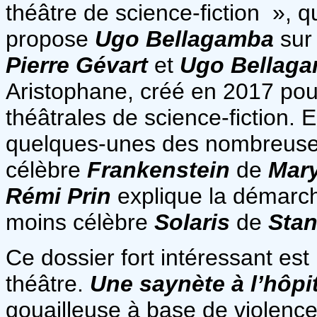
théâtre de science-fiction », qui
propose
Ugo Bellagamba
sur 
Pierre Gévart
et
Ugo Bellag
Aristophane, créé en 2017 pou
théâtrales de science-fiction. 
quelques-unes des nombreuses
célèbre
Frankenstein
de
Mary
Rémi Prin
explique la démarch
moins célèbre
Solaris
de
Stan
Ce dossier fort intéressant est
théâtre.
Une saynète à l’hôpit
gouailleuse à base de violence