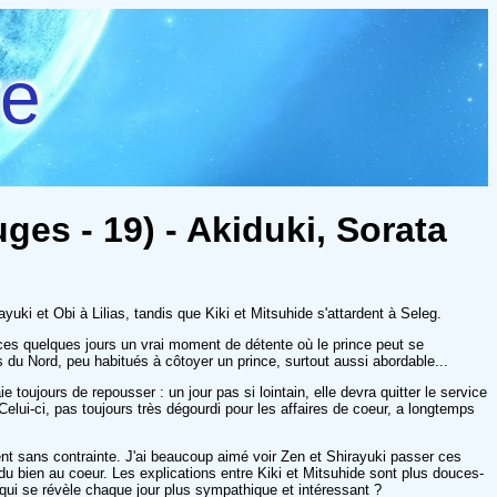
re
es - 19) - Akiduki, Sorata
uki et Obi à Lilias, tandis que Kiki et Mitsuhide s'attardent à Seleg.
 ces quelques jours un vrai moment de détente où le prince peut se
 du Nord, peu habitués à côtoyer un prince, surtout aussi abordable...
toujours de repousser : un jour pas si lointain, elle devra quitter le service
elui-ci, pas toujours très dégourdi pour les affaires de coeur, a longtemps
ment sans contrainte. J'ai beaucoup aimé voir Zen et Shirayuki passer ces
du bien au coeur. Les explications entre Kiki et Mitsuhide sont plus douces-
qui se révèle chaque jour plus sympathique et intéressant ?