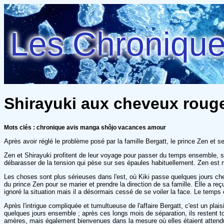
Les Chroniques
Shirayuki aux cheveux rouge
Mots clés : chronique avis manga shôjo vacances amour
Après avoir réglé le problème posé par la famille Bergatt, le prince Zen et 
Zen et Shirayuki profitent de leur voyage pour passer du temps ensemble, su
débarasser de la tension qui pèse sur ses épaules habituellement. Zen est m
Les choses sont plus sérieuses dans l'est, où Kiki passe quelques jours chez 
du prince Zen pour se marier et prendre la direction de sa famille. Elle a r
ignoré la situation mais il a désormais cessé de se voiler la face. Le temps
Après l'intrigue compliquée et tumultueuse de l'affaire Bergatt, c'est un pl
quelques jours ensemble ; après ces longs mois de séparation, ils restent to
amères, mais également bienvenues dans la mesure où elles étaient attendue