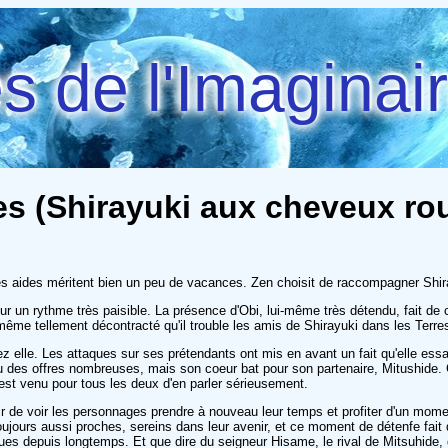
 de l'Imaginai
s (Shirayuki aux cheveux roug
ses aides méritent bien un peu de vacances. Zen choisit de raccompagner Shiray
r un rythme très paisible. La présence d'Obi, lui-même très détendu, fait de
ême tellement décontracté qu'il trouble les amis de Shirayuki dans les Terres
elle. Les attaques sur ses prétendants ont mis en avant un fait qu'elle essaie 
eçu des offres nombreuses, mais son coeur bat pour son partenaire, Mitushide. C
 est venu pour tous les deux d'en parler sérieusement.
aisir de voir les personnages prendre à nouveau leur temps et profiter d'un mo
ujours aussi proches, sereins dans leur avenir, et ce moment de détenfe fait 
s depuis longtemps. Et que dire du seigneur Hisame, le rival de Mitsuhide, 