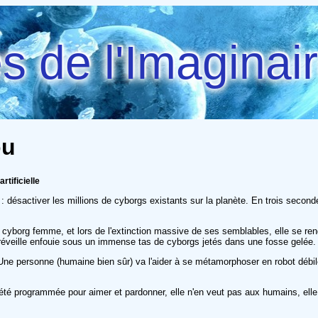
 de l'Imaginai
ou
rtificielle
 : désactiver les millions de cyborgs existants sur la planète. En trois second
borg femme, et lors de l'extinction massive de ses semblables, elle se rend 
réveille enfouie sous un immense tas de cyborgs jetés dans une fosse gelée.
le. Une personne (humaine bien sûr) va l'aider à se métamorphoser en robot débil
é programmée pour aimer et pardonner, elle n'en veut pas aux humains, elle 