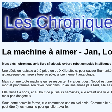
Les Chroniques
La machine à aimer - Jan, L
Mots clés : chronique avis livre sf jalousie cyborg robot genocide intelligence a
Une décision radicale a été prise en ce XXIIe siècle, pour sauver l'humanité
gigantesque décharge située au pôle, anciennement antarctique.
Mais comme toute machine qui se respecte, il y a des bugs. Nobod est une cy
mort et programme son réveil pour dans un an.Une année plus tard, elle se 
Elle réussit à sortir, et au bout de plusieurs semaines, elle atteint une vil
mais pas dangereux.
Sous cette nouvelle forme, elle commence une nouvelle vie. Comme elle a ét
peut-être ?) les humains pour qui elle travaille.