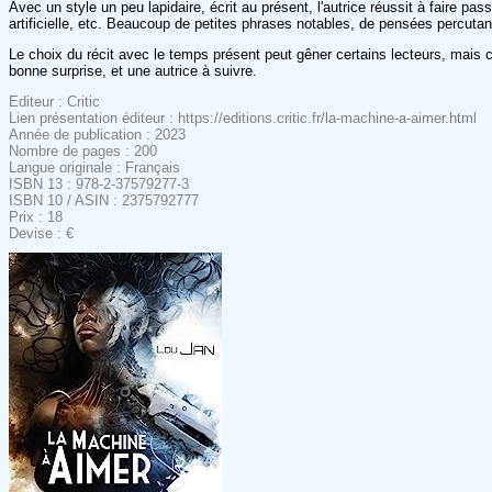
Avec un style un peu lapidaire, écrit au présent, l'autrice réussit à faire pa
artificielle, etc. Beaucoup de petites phrases notables, de pensées percutan
Le choix du récit avec le temps présent peut gêner certains lecteurs, mais ce
bonne surprise, et une autrice à suivre.
Editeur : Critic
Lien présentation éditeur : https://editions.critic.fr/la-machine-a-aimer.html
Année de publication : 2023
Nombre de pages : 200
Langue originale : Français
ISBN 13 : 978-2-37579277-3
ISBN 10 / ASIN : 2375792777
Prix : 18
Devise : €