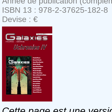
Année de publication (complém
ISBN 13 : 978-2-37625-182-8
Devise : €
Cette page est une versio