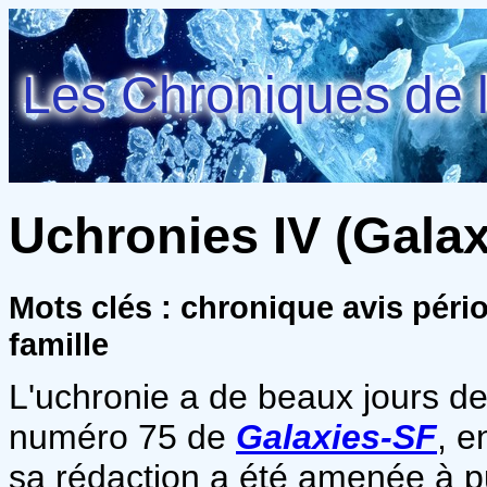
Les Chroniques de l
Uchronies IV (Galax
Mots clés : chronique avis péri
famille
L'uchronie a de beaux jours dev
numéro 75 de
Galaxies-SF
, e
sa rédaction a été amenée à p