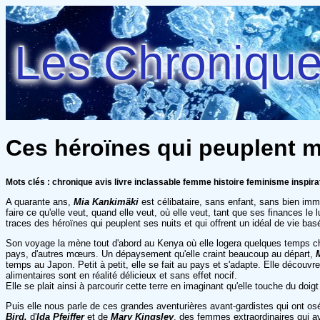
Les Chroniques
Ces héroïnes qui peuplent m
Mots clés : chronique avis livre inclassable femme histoire feminisme inspir
A quarante ans,
Mia Kankimäki
est célibataire, sans enfant, sans bien immobi
faire ce qu'elle veut, quand elle veut, où elle veut, tant que ses finances l
traces des héroïnes qui peuplent ses nuits et qui offrent un idéal de vie bas
Son voyage la mène tout d'abord au Kenya où elle logera quelques temps chez 
pays, d'autres mœurs. Un dépaysement qu'elle craint beaucoup au départ,
temps au Japon. Petit à petit, elle se fait au pays et s'adapte. Elle découvr
alimentaires sont en réalité délicieux et sans effet nocif.
Elle se plait ainsi à parcourir cette terre en imaginant qu'elle touche du doigt
Puis elle nous parle de ces grandes aventurières avant-gardistes qui ont osé
Bird,
d'
Ida Pfeiffer
et de
Mary Kingsley
, des femmes extraordinaires qui av