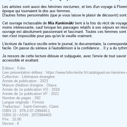
Les artistes sont aussi des
héroïnes nocturnes
, et lors d'un voyage à Flore
époque qui tournaient le dos aux femmes.
D'autres fortes personnalités (que je vous laisse le plaisir de découvrir) s
Cet ouvrage inclassable de
Mia Kankimäki
tient à la fois du récit de voyag
moins intéressante, sauf lorsque les passages relatifs à ses séjours en rési
ouvrage est absolument passionnant et fascinant. Toutes ces femmes sont des
rien n'est impossible pour peu qu'on le veuille vraiment.
L'écriture de l'autrice oscille entre le journal, le documentaire, la correspon
facile. On passe du sérieux à l'autodérision à la confidence... Il y a du ryt
Je ressors de cette lecture éblouie et subjuguée, avec l'envie de tout savo
accessible et exaltant.
Editeur : Folio
Lien présentation éditeur : https://www.folio-lesite.fr/catalogue/ces-heroin
Collection : Littérature étrangère
Année de publication : 2023
Maison d'édition d'origine : Otava
Année de 1e publication VO : 2018
Année de 1e publication VF : 2021
Nombre de pages : 592
Langue originale : Finnois
Traducteur : Saint-Germain, Claire
ISBN 13 : 978-2-07-299440-1
ISBN 10 / ASIN : 2072994403
Prix : 10,90
Devise : €