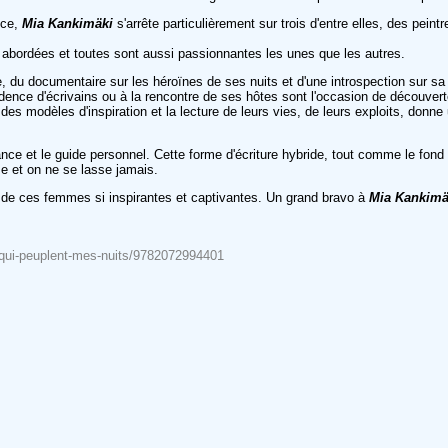
nce,
Mia Kankimäki
s'arrête particulièrement sur trois d'entre elles, des pein
ont abordées et toutes sont aussi passionnantes les unes que les autres.
e, du documentaire sur les héroïnes de ses nuits et d'une introspection sur sa v
dence d'écrivains ou à la rencontre de ses hôtes sont l'occasion de découvert
 modèles d'inspiration et la lecture de leurs vies, de leurs exploits, donne u
dance et le guide personnel. Cette forme d'écriture hybride, tout comme le fond 
hme et on ne se lasse jamais.
ir de ces femmes si inspirantes et captivantes. Un grand bravo à
Mia Kankimä
es-qui-peuplent-mes-nuits/9782072994401