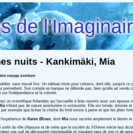
 de l'Imaginai
es nuits - Kankimäki, Mia
ation voyage aventure
lier, sans travail fixe. Un tableau triste pour certains, dont elle, jusqu'à ce q
e lui permettent. Son compte en banque ne déborde pas, bien qu'elle ait vendu s
é sur l'indépendance et la volonté.
un scientifique finlandais qui l'accueille à bras ouverts avec son épouse som
Mia
n'étant pas de nature aventurière ni extravertie. Elle est timide, timorée 
e par exemple que là-bas la chaîne du froid existe à peine et que les plats for
 l'expérience de
Karen Blixen
, dont
Mia
nous raconte amplement le destin et 
 sortir du rôle d'épouse et de mère que la société du XIXème siècle leur dicta
aient une soif de découverte inextinguible et n'avaient peur de rien ni de per