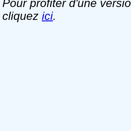
Pour profiter d'une versi
cliquez
ici
.