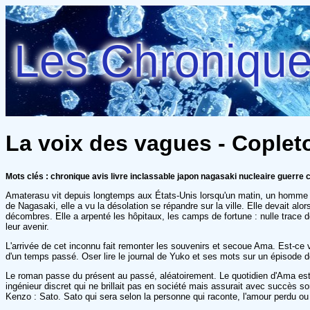
Les Chroniques
La voix des vagues - Coplet
Mots clés : chronique avis livre inclassable japon nagasaki nucleaire guerre c
Amaterasu vit depuis longtemps aux États-Unis lorsqu'un matin, un homme défig
de Nagasaki, elle a vu la désolation se répandre sur la ville. Elle devait alo
décombres. Elle a arpenté les hôpitaux, les camps de fortune : nulle trace 
leur avenir.
L'arrivée de cet inconnu fait remonter les souvenirs et secoue Ama. Est-ce v
d'un temps passé. Oser lire le journal de Yuko et ses mots sur un épisode de 
Le roman passe du présent au passé, aléatoirement. Le quotidien d'Ama est 
ingénieur discret qui ne brillait pas en société mais assurait avec succès 
Kenzo : Sato. Sato qui sera selon la personne qui raconte, l'amour perdu ou 