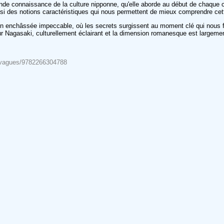
nde connaissance de la culture nipponne, qu'elle aborde au début de chaque ch
nsi des notions caractéristiques qui nous permettent de mieux comprendre ce
n enchâssée impeccable, où les secrets surgissent au moment clé qui nous fait 
ur Nagasaki, culturellement éclairant et la dimension romanesque est largemen
es-vagues/9782266304788