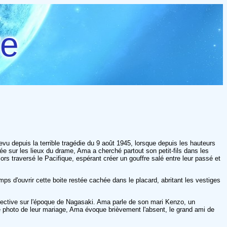
re
evu depuis la terrible tragédie du 9 août 1945, lorsque depuis les hauteurs
ivée sur les lieux du drame, Ama a cherché partout son petit-fils dans les
s traversé le Pacifique, espérant créer un gouffre salé entre leur passé et
ps d'ouvrir cette boite restée cachée dans le placard, abritant les vestiges
spective sur l'époque de Nagasaki. Ama parle de son mari Kenzo, un
ne photo de leur mariage, Ama évoque brièvement l'absent, le grand ami de