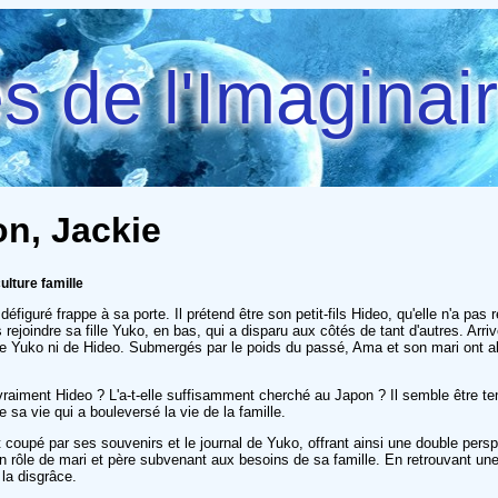
 de l'Imaginai
on, Jackie
ulture famille
uré frappe à sa porte. Il prétend être son petit-fils Hideo, qu'elle n'a pas r
rs rejoindre sa fille Yuko, en bas, qui a disparu aux côtés de tant d'autres. Arr
de Yuko ni de Hideo. Submergés par le poids du passé, Ama et son mari ont alor
raiment Hideo ? L'a-t-elle suffisamment cherché au Japon ? Il semble être tem
sa vie qui a bouleversé la vie de la famille.
coupé par ses souvenirs et le journal de Yuko, offrant ainsi une double per
son rôle de mari et père subvenant aux besoins de sa famille. En retrouvant u
la disgrâce.