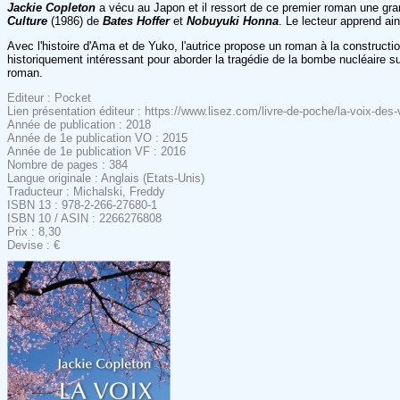
Jackie Copleton
a vécu au Japon et il ressort de ce premier roman une gra
Culture
(1986) de
Bates Hoffer
et
Nobuyuki Honna
. Le lecteur apprend ai
Avec l'histoire d'Ama et de Yuko, l'autrice propose un roman à la constructio
historiquement intéressant pour aborder la tragédie de la bombe nucléaire s
roman.
Editeur : Pocket
Lien présentation éditeur : https://www.lisez.com/livre-de-poche/la-voix-d
Année de publication : 2018
Année de 1e publication VO : 2015
Année de 1e publication VF : 2016
Nombre de pages : 384
Langue originale : Anglais (Etats-Unis)
Traducteur : Michalski, Freddy
ISBN 13 : 978-2-266-27680-1
ISBN 10 / ASIN : 2266276808
Prix : 8,30
Devise : €