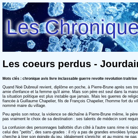
Les Chroniques
Les coeurs perdus - Jourdai
Mots clés : chronique avis livre inclassable guerre revolte revolution traitrise 
Quand Noë Dubreuil revient, diplôme en poche, à Pierre-Brune après ses trois
amie d'enfance et la femme qu'il aime. Mais son père est seul dans la maiso
la situation politique est plus instable que jamais. Mais les guerres de rel
fiancée à Guillaume Chapelier, fils de François Chapelier, l'homme fort du v
nommé maire du village.
Peu après son retour, la violence se déchaîne à Pierre-Brune même, le père A
pas vraiment le choix de sa destination : ses talents de médecin sont requis
La confusion des personnages ballottés d'un côté à l'autre sans rime ni raiso
celui des "petits", des sans-grades : il n'y a pas de grandes envolées lyriq
cherche à tirer son épingle du jeu, idéalement s'enrichir, et au moins ne pas ê