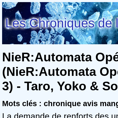
Les Chroniques de l
NieR:Automata Opér
(NieR:Automata Opé
3) - Taro, Yoko & 
Mots clés : chronique avis ma
La demande de renforts des uni