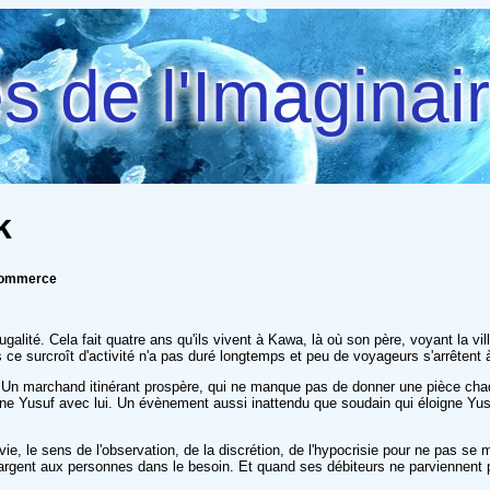
 de l'Imaginai
k
e commerce
rugalité. Cela fait quatre ans qu'ils vivent à Kawa, là où son père, voyant la 
ce surcroît d'activité n'a pas duré longtemps et peu de voyageurs s'arrêtent à 
 Un marchand itinérant prospère, qui ne manque pas de donner une pièce chaque 
ène Yusuf avec lui. Un évènement aussi inattendu que soudain qui éloigne Yus
ie, le sens de l'observation, de la discrétion, de l'hypocrisie pour ne pas se
l'argent aux personnes dans le besoin. Et quand ses débiteurs ne parviennent 