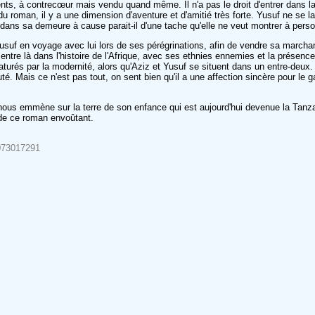
rents, à contrecœur mais vendu quand même. Il n'a pas le droit d'entrer dans la
du roman, il y a une dimension d'aventure et d'amitié très forte. Yusuf ne se l
 dans sa demeure à cause parait-il d'une tache qu'elle ne veut montrer à perso
usuf en voyage avec lui lors de ses pérégrinations, afin de vendre sa marcha
On entre là dans l'histoire de l'Afrique, avec ses ethnies ennemies et la prése
és par la modernité, alors qu'Aziz et Yusuf se situent dans un entre-deux. T
é. Mais ce n'est pas tout, on sent bien qu'il a une affection sincère pour le 
nous emmène sur la terre de son enfance qui est aujourd'hui devenue la Tanzan
 de ce roman envoûtant.
2073017291