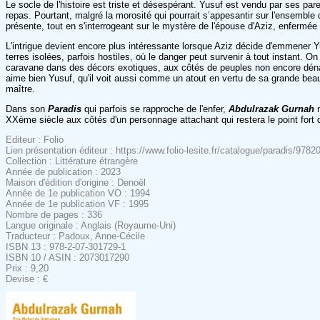
Le socle de l'histoire est triste et désespérant. Yusuf est vendu par ses pa
repas. Pourtant, malgré la morosité qui pourrait s’appesantir sur l'ensemble 
présente, tout en s'interrogeant sur le mystère de l'épouse d'Aziz, enfermée
L'intrigue devient encore plus intéressante lorsque Aziz décide d'emmener Y
terres isolées, parfois hostiles, où le danger peut survenir à tout instant. 
caravane dans des décors exotiques, aux côtés de peuples non encore dénatur
aime bien Yusuf, qu'il voit aussi comme un atout en vertu de sa grande beaut
maître.
Dans son
Paradis
qui parfois se rapproche de l'enfer,
Abdulrazak Gurnah
XXème siècle aux côtés d'un personnage attachant qui restera le point fort
Editeur : Folio
Lien présentation éditeur : https://www.folio-lesite.fr/catalogue/paradis/978
Collection : Littérature étrangère
Année de publication : 2023
Maison d'édition d'origine : Denoël
Année de 1e publication VO : 1994
Année de 1e publication VF : 1995
Nombre de pages : 336
Langue originale : Anglais (Royaume-Uni)
Traducteur : Padoux, Anne-Cécile
ISBN 13 : 978-2-07-301729-1
ISBN 10 / ASIN : 2073017290
Prix : 9,20
Devise : €