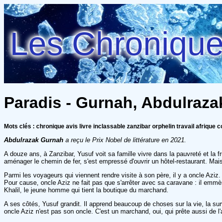
Les Chroniques
Paradis - Gurnah, Abdulraza
Mots clés : chronique avis livre inclassable zanzibar orphelin travail afriqu
Abdulrazak Gurnah
a reçu le Prix Nobel de littérature en 2021.
A douze ans, à Zanzibar, Yusuf voit sa famille vivre dans la pauvreté et la f
aménager le chemin de fer, s'est empressé d'ouvrir un hôtel-restaurant. Mais 
Parmi les voyageurs qui viennent rendre visite à son père, il y a oncle Aziz.
Pour cause, oncle Aziz ne fait pas que s'arrêter avec sa caravane : il emm
Khalil, le jeune homme qui tient la boutique du marchand.
A ses côtés, Yusuf grandit. Il apprend beaucoup de choses sur la vie, la surv
oncle Aziz n'est pas son oncle. C'est un marchand, oui, qui prête aussi de 