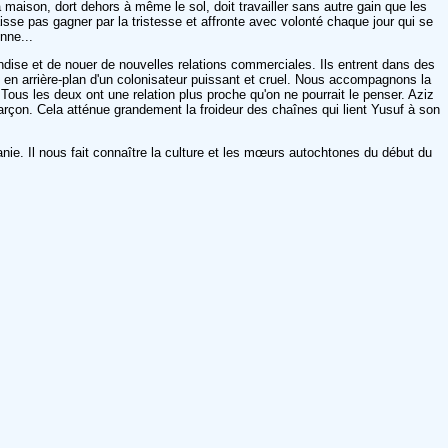
 maison, dort dehors à même le sol, doit travailler sans autre gain que les
aisse pas gagner par la tristesse et affronte avec volonté chaque jour qui se
nne...
ndise et de nouer de nouvelles relations commerciales. Ils entrent dans des
nce en arrière-plan d'un colonisateur puissant et cruel. Nous accompagnons la
ous les deux ont une relation plus proche qu'on ne pourrait le penser. Aziz
garçon. Cela atténue grandement la froideur des chaînes qui lient Yusuf à son
ie. Il nous fait connaître la culture et les mœurs autochtones du début du