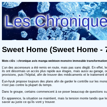
Les Chroniques
Sweet Home (Sweet Home - 
Mots clés : chronique avis manga webtoon monstre immeuble transformation
L’un des ascenseurs a été remis en route, mais pas sans dégât. En effet, le g
ils ont désormais un accès plus rapide aux étages, mais aussi au garage, où D
provisions, puis l’hôpital, afin de trouver des médicaments et le traitement
Eun-hyuk propose toujours des plans afin de garder le contrôle sur les mon
n’est pas contre la plupart du temps.
Dans le groupe, certains commencent à se poser beaucoup de questions sur l
En apparence, la situation se maintient, mais la tension monte tandis que le g
savoir au juste ce qu’ils vont y trouver.