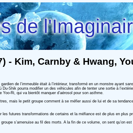
 de l'Imaginai
7) - Kim, Carnby & Hwang, Y
ardien de l’immeuble était à l’intérieur, transformé en un monstre ayant sans 
u-Shik pourra modifier un des véhicules afin de tenter une sortie à l’extérieur
 de Yoo-Ri, qui va bientôt manquer d’aérosol pour son asthme.
stres, mais le petit groupe comment à se méfier aussi de lui et de sa tenda
es futures transformations de certains et la méfiance est de plus en plus p
roupe s’amenuise au fil des morts. A la fin de ce volume, on sent qu’on est à u