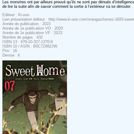
Les monstres ont par ailleurs prouvé qu’ils ne sont pas dénués d’intelligence,
de lire la suite afin de savoir comment la sortie à l’extérieur va se dérouler.
Editeur : Ki-oon
Lien présentation éditeur : http://www.ki-oon.com/mangas/tomes-1693-sweet-
Année de publication : 2023
Année de 1e publication VO : 2020
Année de 1e publication VF : 2023
Nombre de pages : 432
ISBN 13 : 979-10-327-1370-9
ISBN 10 / ASIN : B0C7Z882JW
Prix : 16
Devise : €