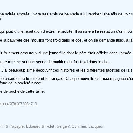
ne soirée arrosée, invite ses amis de beuverie à lui rendre visite afin de voir 
e.
i jouit d’une réputation d’extrême probité. Il assiste à l’arrestation d’un mouj
e la pauvreté des moujiks font froid dans le dos, et on se demande jusqu’à la f
 follement amoureux d’une jeune fille dont le père était officier dans l’armée.
 se termine sur une scène de punition qui fait froid dans le dos.
e. J’ai beaucoup aimé découvrir ces histoires et les différentes facettes de l
férences entre le russe et le français. Chaque nouvelle est accompagnée d’une p
ond de la société russe.
re de poche de cette taille.
en-russe/9782073004710
enri & Papayre, Edouard & Rolet, Serge & Schiffrin, Jacques