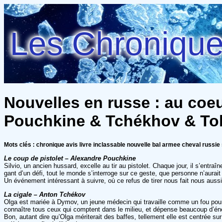
Les Chroniques
Nouvelles en russe : au coe
Pouchkine & Tchékhov & Tol
Mots clés : chronique avis livre inclassable nouvelle bal armee cheval russie
Le coup de pistolet – Alexandre Pouchkine
Silvio, un ancien hussard, excelle au tir au pistolet. Chaque jour, il s’entr
gant d’un défi, tout le monde s’interroge sur ce geste, que personne n’aurait
Un événement intéressant à suivre, où ce refus de tirer nous fait nous aussi
La cigale – Anton Tchékov
Olga est mariée à Dymov, un jeune médecin qui travaille comme un fou pour d
connaître tous ceux qui comptent dans le milieu, et dépense beaucoup d’é
Bon, autant dire qu’Olga mériterait des baffes, tellement elle est centrée s