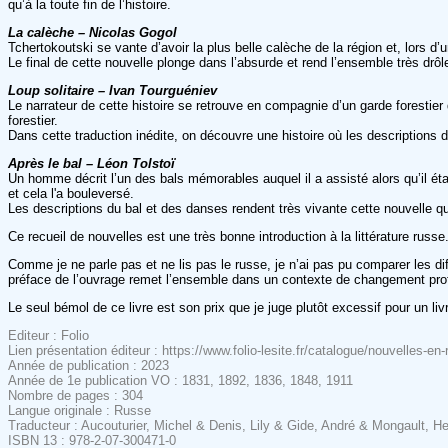
qu’à la toute fin de l’histoire.
La calèche – Nicolas Gogol
Tchertokoutski se vante d’avoir la plus belle calèche de la région et, lors d’u
Le final de cette nouvelle plonge dans l’absurde et rend l’ensemble très drôl
Loup solitaire – Ivan Tourguéniev
Le narrateur de cette histoire se retrouve en compagnie d’un garde forestier qu
forestier.
Dans cette traduction inédite, on découvre une histoire où les descriptions d
Après le bal – Léon Tolstoï
Un homme décrit l’un des bals mémorables auquel il a assisté alors qu’il était
et cela l'a bouleversé.
Les descriptions du bal et des danses rendent très vivante cette nouvelle qui
Ce recueil de nouvelles est une très bonne introduction à la littérature russ
Comme je ne parle pas et ne lis pas le russe, je n’ai pas pu comparer les dif
préface de l’ouvrage remet l’ensemble dans un contexte de changement prof
Le seul bémol de ce livre est son prix que je juge plutôt excessif pour un liv
Editeur : Folio
Lien présentation éditeur : https://www.folio-lesite.fr/catalogue/nouvelles-
Année de publication : 2023
Année de 1e publication VO : 1831, 1892, 1836, 1848, 1911
Nombre de pages : 304
Langue originale : Russe
Traducteur : Aucouturier, Michel & Denis, Lily & Gide, André & Mongault, H
ISBN 13 : 978-2-07-300471-0