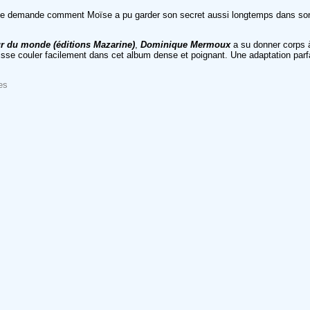
 se demande comment Moïse a pu garder son secret aussi longtemps dans son 
ur du monde (éditions Mazarine)
,
Dominique Mermoux
a su donner corps à
aisse couler facilement dans cet album dense et poignant. Une adaptation parf
es