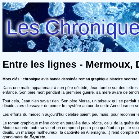
Les Chroniques
Entre les lignes - Mermoux,
Mots clés : chronique avis bande dessinée roman graphique histoire secrete s
Dans une malle appartenant à son père décédé, Jean tombe sur des lettres adr
enfance. Son père mort pendant la première guerre, sa mère avare de tendr
Tout cela, Jean n’en savait rien. Son père Moïse, un taiseux qui se perdait s
décide alors d’essayer de percer le mystère autour de cette Anne-Lise en se 
Les efforts du médecin aujourd’hui célèbre paient peu mais, pour redonner le
Le roman graphique mène donc en parallèle deux récits, celui de la quête d
Moïse raconte toute sa vie et on comprend peu à peu qui était sa petite souri
deuils, un mariage malheureux, la captivité en Allemagne…) rend compte d’une
grand-mère de
Baptiste
.