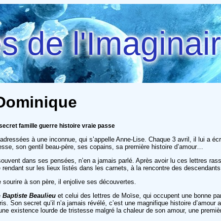
 de l'Imaginai
 Dominique
ecret famille guerre histoire vraie passe
essées à une inconnue, qui s’appelle Anne-Lise. Chaque 3 avril, il lui a écrit
esse, son gentil beau-père, ses copains, sa première histoire d’amour…
ouvent dans ses pensées, n’en a jamais parlé. Après avoir lu ces lettres rasse
rendant sur les lieux listés dans les carnets, à la rencontre des descendants 
 sourire à son père, il enjolive ses découvertes.
e
Baptiste Beaulieu
et celui des lettres de Moïse, qui occupent une bonne par
s. Son secret qu’il n’a jamais révélé, c’est une magnifique histoire d’amour ab
 existence lourde de tristesse malgré la chaleur de son amour, une première p