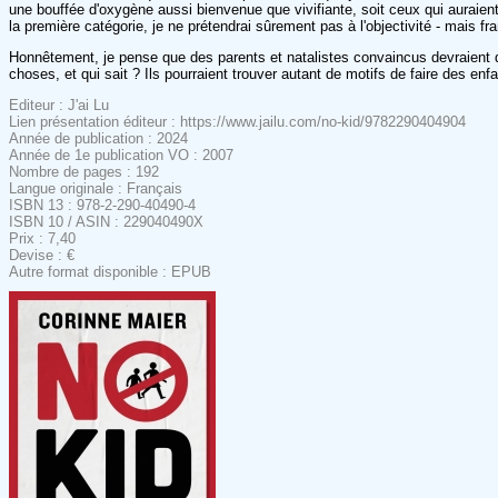
une bouffée d'oxygène aussi bienvenue que vivifiante, soit ceux qui auraient
la première catégorie, je ne prétendrai sûrement pas à l'objectivité - mais fra
Honnêtement, je pense que des parents et natalistes convaincus devraient q
choses, et qui sait ? Ils pourraient trouver autant de motifs de faire des enfa
Editeur : J'ai Lu
Lien présentation éditeur : https://www.jailu.com/no-kid/9782290404904
Année de publication : 2024
Année de 1e publication VO : 2007
Nombre de pages : 192
Langue originale : Français
ISBN 13 : 978-2-290-40490-4
ISBN 10 / ASIN : 229040490X
Prix : 7,40
Devise : €
Autre format disponible : EPUB