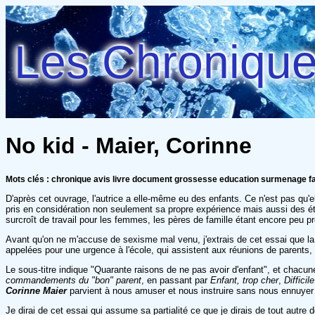
Les Chroniques
No kid - Maier, Corinne
Mots clés : chronique avis livre document grossesse education surmenage fa
D'après cet ouvrage, l'autrice a elle-même eu des enfants. Ce n'est pas qu'el
pris en considération non seulement sa propre expérience mais aussi des étu
surcroît de travail pour les femmes, les pères de famille étant encore peu p
Avant qu'on ne m'accuse de sexisme mal venu, j'extrais de cet essai que la p
appelées pour une urgence à l'école, qui assistent aux réunions de parents, e
Le sous-titre indique "Quarante raisons de ne pas avoir d'enfant", et chacune 
commandements du "bon" parent
, en passant par
Enfant, trop cher
,
Difficil
Corinne Maier
parvient à nous amuser et nous instruire sans nous ennuyer av
Je dirai de cet essai qui assume sa partialité ce que je dirais de tout autre