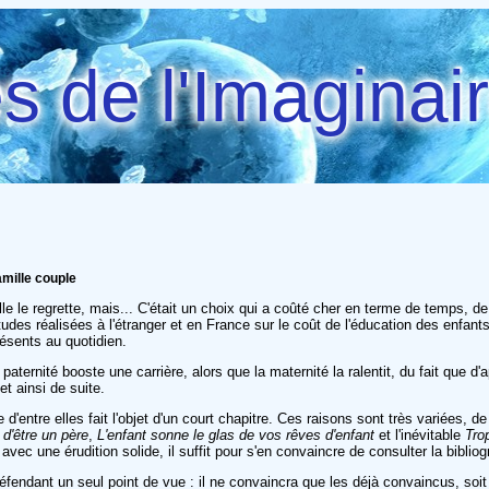
 de l'Imaginai
mille couple
le le regrette, mais... C'était un choix qui a coûté cher en terme de temps, de
des réalisées à l'étranger et en France sur le coût de l'éducation des enfan
résents au quotidien.
aternité booste une carrière, alors que la maternité la ralentit, du fait que d
t ainsi de suite.
d'entre elles fait l'objet d'un court chapitre. Ces raisons sont très variées, d
e d'être un père
,
L'enfant sonne le glas de vos rêves d'enfant
et l'inévitable
Tro
ec une érudition solide, il suffit pour s'en convaincre de consulter la bibliog
 défendant un seul point de vue : il ne convaincra que les déjà convaincus, soi