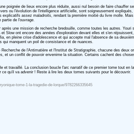
 poignée de lieux encore plus réduite, aussi nul besoin de faire chauffer ses
e vers ou l'évolution de l'intelligence artificielle, sont soigneusement expliq
licatifs assez maladroits, rendant la première moitié du livre molle. Mais aprè
partie de l'ouvrage.
près une mission de recherche bredouille, comme toutes les autres. Youri s'appr
et Slow ont encore des années d'exploration devant elles et s'en réjouissent, 
le Mia, en pleine crise d'adolescence et qui accepte mal l'absence de sa deux
s qui manquent un poil de consistance et de nuances.
 de Recherche de l'Antimatière et l'Institut de Stratigraphie, chacune des deux 
s, et un conflit de pouvoir envenime la situation. Certains cachent des choses p
et travaillé. La conclusion boucle l'arc narratif de ce premier tome tout en 
 ce qu'il va advenir ! Reste à lire les deux tomes suivants pour le découvrir.
-baryonique-tome-1-la-tragedie-de-lorque/9782266335645