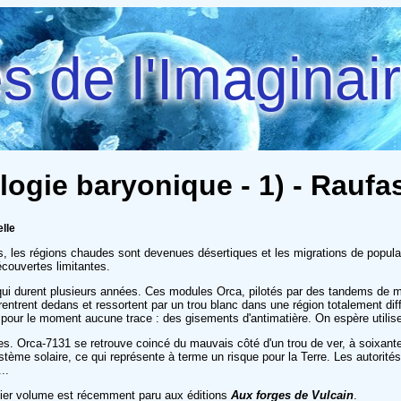
 de l'Imaginai
ilogie baryonique - 1) - Raufas
elle
, les régions chaudes sont devenues désertiques et les migrations de popula
écouvertes limitantes.
 qui durent plusieurs années. Ces modules Orca, pilotés par des tandems de 
e, rentrent dedans et ressortent par un trou blanc dans une région totalement d
 pour le moment aucune trace : des gisements d'antimatière. On espère utiliser
es. Orca-7131 se retrouve coincé du mauvais côté d'un trou de ver, à soixante 
ystème solaire, ce qui représente à terme un risque pour la Terre. Les autorit
..
rnier volume est récemment paru aux éditions
Aux forges de Vulcain
.