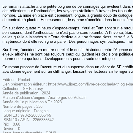
Le roman s'attache à une petite poignée de personnages qui évoluent dans une
des réflexions sur l'antimatière, les voyages stellaires à travers les trous d
nombre. La mise en place est cependant longue, à grands coup de dialogues exp
de contexte à planter. Heureusement, le rythme s'accélère dans la deuxième 
On suit donc quatre mineurs d'espace-temps. Youri et Tom sont sur le retour a
son second, dont l'enthousiasme n'est pas encore retombé. A l'inverse, Sara 
celles qu'elle a laissées sur Terre derrière elle : sa femme Ness, et sa fil
msytérieux dont elle rechigne à parler. Des personnages sympathiques, mai
Sur Terre, l'accident va mettre en relief le conflit historique entre l'Agence
enjeux affichés ne sont pas toujours ceux qui guident les décisions politique
fournir encore quelques développements pour la suite de l'intrigue.
Ce roman propose de l'aventure et du suspense dans un décor de SF crédible 
abandonne également sur un cliffhanger, laissant les lecteurs s'interroger sur
Editeur : Pocket
Lien présentation éditeur : https://www.lisez.com/livre-de-poche/la-trilogie
Collection : SF Fantasy
Année de publication : 2024
Maison d'édition d'origine : Aux forges de Vulcain
Année de 1e publication VF : 2023
Nombre de pages : 336
Langue originale : Français
ISBN 13 : 978-2-26633564-5
ISBN 10 / ASIN : 2266335642
Prix : 8,60
Devise : €