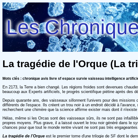
Les Chroniques
La tragédie de l'Orque (La tr
Mots clés : chronique avis livre sf espace survie vaisseau intelligence artifici
En 2173, la Terre a bien changé. Les régions froides sont devenues chaudes
beaucoup aux Experts artificiels, le progrès scientifique piétine après des d
Depuis quarante ans, des vaisseaux sillonnent l'univers pour des missions
différents de l'espace. Ils créent un trou noir à un endroit décidé à l'avanc
recherchent une chimère que la science affirme exister mais dont il n'existe
Hélas, même si les Orcas sont des vaisseaux sûrs, ils ne sont pas infaillibl
propres moyens. Plus grave, il a laissé ouvert le trou noir généré dans le s
chances pour que tout le monde rentre vivant ne sont pas très engageantes.
La tragédie de l'Orque
est le premier tome d'une trilogie de SF dont le de