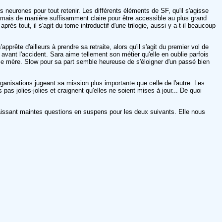
 neurones pour tout retenir. Les différents éléments de SF, qu'il s'agisse
ués, mais de manière suffisamment claire pour être accessible au plus grand
s tout, il s'agit du tome introductif d'une trilogie, aussi y a-t-il beaucoup
ête d'ailleurs à prendre sa retraite, alors qu'il s'agit du premier vol de
avant l'accident. Sara aime tellement son métier qu'elle en oublie parfois
ième mère. Slow pour sa part semble heureuse de s'éloigner d'un passé bien
organisations jugeant sa mission plus importante que celle de l'autre. Les
as jolies-jolies et craignent qu'elles ne soient mises à jour... De quoi
laissant maintes questions en suspens pour les deux suivants. Elle nous