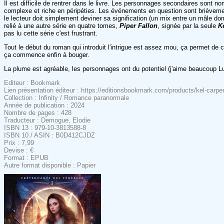
Il est difficile de rentrer dans le livre. Les personnages secondaires sont nom
complexe et riche en péripéties. Les événements en question sont brièveme
le lecteur doit simplement deviner sa signification (un mix entre un mâle do
relié à une autre série en quatre tomes,
Piper Fallon
, signée par la seule
K
pas lu cette série c'est frustrant.
Tout le début du roman qui introduit l'intrigue est assez mou, ça permet de c
ça commence enfin à bouger.
La plume est agréable, les personnages ont du potentiel (j'aime beaucoup Lu
Editeur : Bookmark
Lien présentation éditeur : https://editionsbookmark.com/products/kel-carpe
Collection : Infinity / Romance paranormale
Année de publication : 2024
Nombre de pages : 428
Traducteur : Demogue, Elodie
ISBN 13 : 979-10-3813588-8
ISBN 10 / ASIN : B0D412CJDZ
Prix : 7,99
Devise : €
Format : EPUB
Autre format disponible : Papier