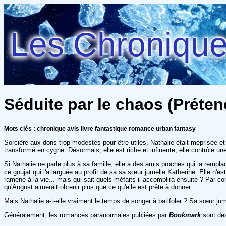
Les Chroniques
Séduite par le chaos (Préten
Mots clés : chronique avis livre fantastique romance urban fantasy
Sorcière aux dons trop modestes pour être utiles, Nathalie était méprisée et
transformé en cygne. Désormais, elle est riche et influente, elle contrôle u
Si Nathalie ne parle plus à sa famille, elle a des amis proches qui la rempl
ce goujat qui l'a larguée au profit de sa sa sœur jumelle Katherine. Elle n'es
ramené à la vie... mais qui sait quels méfaits il accomplira ensuite ? Par co
qu'August aimerait obtenir plus que ce qu'elle est prête à donner.
Mais Nathalie a-t-elle vraiment le temps de songer à batifoler ? Sa sœur jum
Généralement, les romances paranormales publiées par
Bookmark
sont des