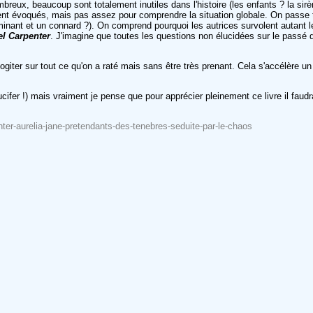
breux, beaucoup sont totalement inutiles dans l'histoire (les enfants ? la sirèn
nt évoqués, mais pas assez pour comprendre la situation globale. On passe t
minant et un connard ?). On comprend pourquoi les autrices survolent autant le
el Carpenter
. J'imagine que toutes les questions non élucidées sur le passé d
ogiter sur tout ce qu'on a raté mais sans être très prenant. Cela s'accélère u
cifer !) mais vraiment je pense que pour apprécier pleinement ce livre il faud
nter-aurelia-jane-pretendants-des-tenebres-seduite-par-le-chaos