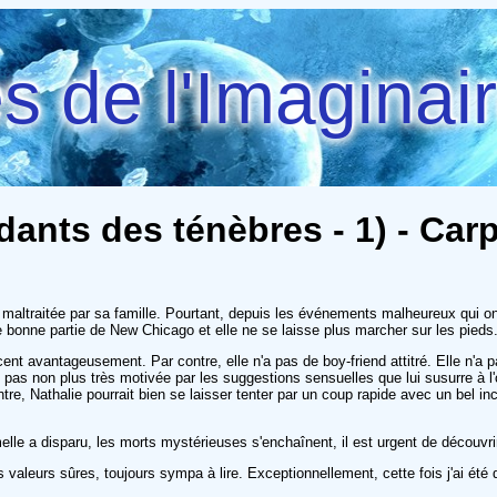
 de l'Imaginai
dants des ténèbres - 1) - Carp
 maltraitée par sa famille. Pourtant, depuis les événements malheureux qui ont 
ne bonne partie de New Chicago et elle ne se laisse plus marcher sur les pieds
acent avantageusement. Par contre, elle n'a pas de boy-friend attitré. Elle n'
t pas non plus très motivée par les suggestions sensuelles que lui susurre à l'o
ntre, Nathalie pourrait bien se laisser tenter par un coup rapide avec un bel 
elle a disparu, les morts mystérieuses s'enchaînent, il est urgent de découvri
 valeurs sûres, toujours sympa à lire. Exceptionnellement, cette fois j'ai été 