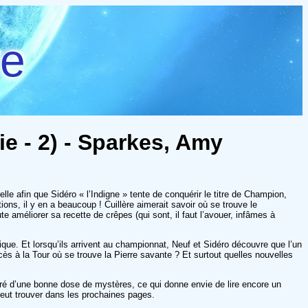
re
ie - 2) - Sparkes, Amy
e afin que Sidéro « l’Indigne » tente de conquérir le titre de Champion,
ons, il y en a beaucoup ! Cuillère aimerait savoir où se trouve le
 améliorer sa recette de crêpes (qui sont, il faut l’avouer, infâmes à
e. Et lorsqu’ils arrivent au championnat, Neuf et Sidéro découvre que l’un
cès à la Tour où se trouve la Pierre savante ? Et surtout quelles nouvelles
dré d’une bonne dose de mystères, ce qui donne envie de lire encore un
 peut trouver dans les prochaines pages.