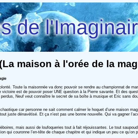
 de l'Imaginai
 (La maison à l'orée de la mag
agie
olonté. Toute la maisonnée va donc pouvoir se rendre au championnat de marell
 victoire est de pouvoir poser UNE question à la Pierre savante. Et des questi
erdus, Neuf veut connaître le secret de sa boîte à musique et Eric sans doute
chaotique car personne ne sait comment calmer le hoquet d’une maison magiqu
 tout juste dénavétisé. Et ça n’est pas une bonne nouvelle. Qui va gagner l’ac
éboires, mais aussi de loufoqueries tout à fait réjouissantes. Le tout saupou
ation qui couronne l’en-tête de chaque chapitre et qui indique un peu ce qu’on