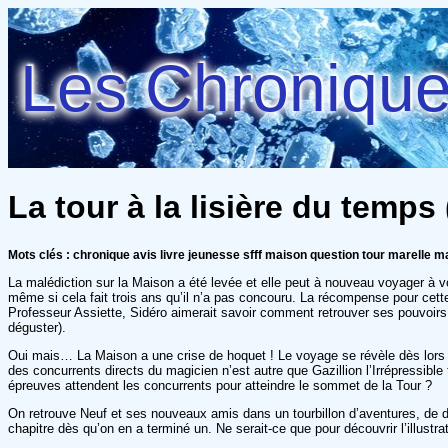
Les Chroniques
La tour à la lisière du temps
Mots clés : chronique avis livre jeunesse sfff maison question tour marelle m
La malédiction sur la Maison a été levée et elle peut à nouveau voyager à v
même si cela fait trois ans qu’il n’a pas concouru. La récompense pour cette
Professeur Assiette, Sidéro aimerait savoir comment retrouver ses pouvoirs p
déguster).
Oui mais… La Maison a une crise de hoquet ! Le voyage se révèle dès lors 
des concurrents directs du magicien n’est autre que Gazillion l’Irrépressible
épreuves attendent les concurrents pour atteindre le sommet de la Tour ?
On retrouve Neuf et ses nouveaux amis dans un tourbillon d’aventures, de d
chapitre dès qu’on en a terminé un. Ne serait-ce que pour découvrir l’illustr