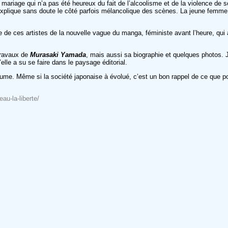
e, mariage qui n’a pas été heureux du fait de l’alcoolisme et de la violence de
qui explique sans doute le côté parfois mélancolique des scènes. La jeune femm
ie de ces artistes de la nouvelle vague du manga, féministe avant l’heure, qui
 travaux de
Murasaki
Yamada
, mais aussi sa biographie et quelques photos. J’
elle a su se faire dans le paysage éditorial.
lume. Même si la société japonaise à évolué, c’est un bon rappel de ce que 
eau-la-liberte/