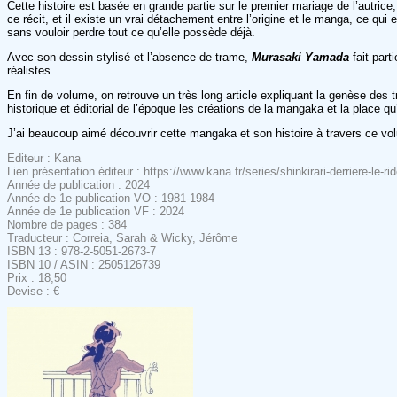
Cette histoire est basée en grande partie sur le premier mariage de l’autric
ce récit, et il existe un vrai détachement entre l’origine et le manga, ce 
sans vouloir perdre tout ce qu’elle possède déjà.
Avec son dessin stylisé et l’absence de trame,
Murasaki Yamada
fait part
réalistes.
En fin de volume, on retrouve un très long article expliquant la genèse des
historique et éditorial de l’époque les créations de la mangaka et la place qu’
J’ai beaucoup aimé découvrir cette mangaka et son histoire à travers ce vo
Editeur : Kana
Lien présentation éditeur : https://www.kana.fr/series/shinkirari-derriere-le-rid
Année de publication : 2024
Année de 1e publication VO : 1981-1984
Année de 1e publication VF : 2024
Nombre de pages : 384
Traducteur : Correia, Sarah & Wicky, Jérôme
ISBN 13 : 978-2-5051-2673-7
ISBN 10 / ASIN : 2505126739
Prix : 18,50
Devise : €