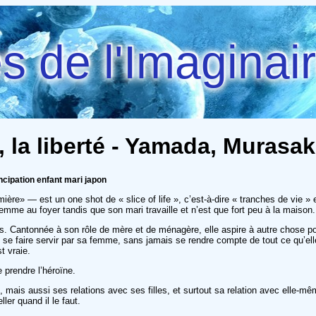
 de l'Imaginai
u, la liberté - Yamada, Murasak
cipation enfant mari japon
umière» — est un one shot de « slice of life », c’est-à-dire « tranches de vie
mme au foyer tandis que son mari travaille et n’est que fort peu à la maison.
 Cantonnée à son rôle de mère et de ménagère, elle aspire à autre chose pour a
se faire servir par sa femme, sans jamais se rendre compte de tout ce qu’elle 
t vraie.
 prendre l’héroïne.
ais aussi ses relations avec ses filles, et surtout sa relation avec elle-mêm
er quand il le faut.