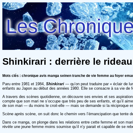
Les Chroniques
Shinkirari : derrière le ridea
Mots clés : chronique avis manga seinen tranche de vie femme au foyer eman
Paru entre 1981 et 1984,
Shinkirari
— qu’on peut traduire par « éclair de l
enfants au Japon au début des années 1980. Elle se consacre à sa vie de fe
A travers des scènes quotidienne, on découvre ses envies et ses aspirations.
compte que son mari ne s’occupe que très peu de ses enfants, et qu’il aime 
de son mari — du moins le croit-elle — mais se demande si la réciproque es
Scène après scène, on suit donc le chemin vers l’émancipation que tente de
Dans ce manga, on plonge dans les relations entre cette femme et son mari, m
révèle une jeune femme moins soumise qu’il n’y parait et capable de se rebell