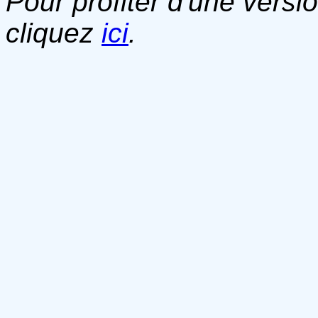
Pour profiter d'une versi
cliquez
ici
.