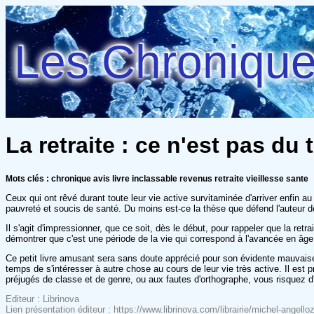
Les Chroniques
La retraite : ce n'est pas d
Mots clés : chronique avis livre inclassable revenus retraite vieillesse sante
Ceux qui ont rêvé durant toute leur vie active survitaminée d'arriver enfin au
pauvreté et soucis de santé. Du moins est-ce la thèse que défend l'auteur de
Il s'agit d'impressionner, que ce soit, dès le début, pour rappeler que la ret
démontrer que c'est une période de la vie qui correspond à l'avancée en âg
Ce petit livre amusant sera sans doute apprécié pour son évidente mauvaise foi
temps de s'intéresser à autre chose au cours de leur vie très active. Il est p
préjugés de classe et de genre, ou aux fautes d'orthographe, vous risquez d
Editeur : Librinova
Lien présentation éditeur : https://www.librinova.com/librairie/michel-angell