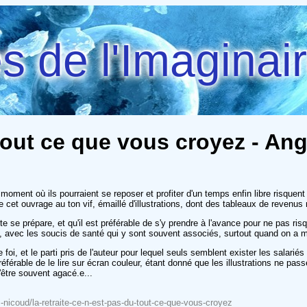
 de l'Imaginai
u tout ce que vous croyez - An
 moment où ils pourraient se reposer et profiter d'un temps enfin libre risquent
 cet ouvrage au ton vif, émaillé d'illustrations, dont des tableaux de revenus
raite se prépare, et qu'il est préférable de s'y prendre à l'avance pour ne pas 
e, avec les soucis de santé qui y sont souvent associés, surtout quand on a 
, et le parti pris de l'auteur pour lequel seuls semblent exister les salariés p
référable de le lire sur écran couleur, étant donné que les illustrations ne pa
'être souvent agacé.e...
oz-nicoud/la-retraite-ce-n-est-pas-du-tout-ce-que-vous-croyez