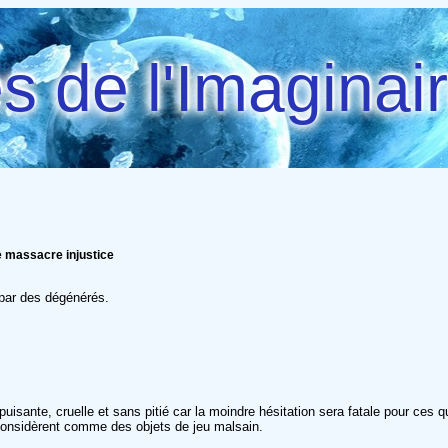
 de l'Imaginai
e massacre injustice
 par des dégénérés.
isante, cruelle et sans pitié car la moindre hésitation sera fatale pour ces 
s considèrent comme des objets de jeu malsain.