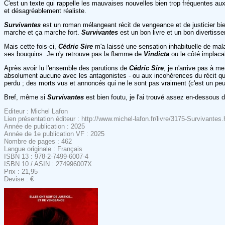
C'est un texte qui rappelle les mauvaises nouvelles bien trop fréquentes aux ac
et désagréablement réaliste.
Survivantes
est un roman mélangeant récit de vengeance et de justicier bien 
marche et ça marche fort.
Survivantes
est un bon livre et un bon divertisse
Mais cette fois-ci,
Cédric Sire
m'a laissé une sensation inhabituelle de mal
ses bouquins. Je n'y retrouve pas la flamme de
Vindicta
ou le côté implac
Après avoir lu l'ensemble des parutions de
Cédric Sire
, je n'arrive pas à m
absolument aucune avec les antagonistes - ou aux incohérences du récit qu
perdu ; des morts vus et annoncés qui ne le sont pas vraiment (c'est un peu
Bref, même si
Survivantes
est bien foutu, je l'ai trouvé assez en-dessous 
Editeur : Michel Lafon
Lien présentation éditeur : http://www.michel-lafon.fr/livre/3175-Survivantes.
Année de publication : 2025
Année de 1e publication VF : 2025
Nombre de pages : 462
Langue originale : Français
ISBN 13 : 978-2-7499-6007-4
ISBN 10 / ASIN : 274996007X
Prix : 21,95
Devise : €