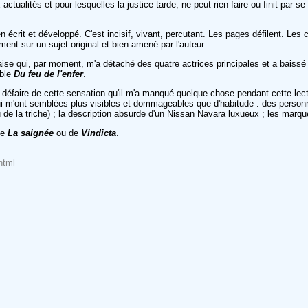
tualités et pour lesquelles la justice tarde, ne peut rien faire ou finit par se 
écrit et développé. C'est incisif, vivant, percutant. Les pages défilent. Les c
ment sur un sujet original et bien amené par l'auteur.
aise qui, par moment, m'a détaché des quatre actrices principales et a baiss
able
Du feu de l'enfer
.
e défaire de cette sensation qu'il m'a manqué quelque chose pendant cette lect
i m'ont semblées plus visibles et dommageables que d'habitude : des personn
 de la triche) ; la description absurde d'un Nissan Navara luxueux ; les marq
de
La saignée
ou de
Vindicta
.
html