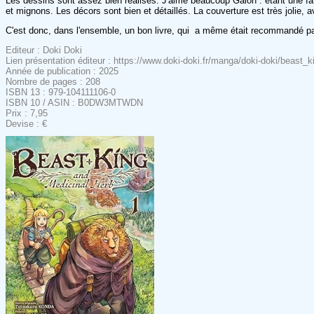
Les dessins sont assez bien réalisés. J'aime beaucoup Galon : étant une fa
et mignons. Les décors sont bien et détaillés. La couverture est très jolie, 
C'est donc, dans l'ensemble, un bon livre, qui a même était recommandé p
Editeur : Doki Doki
Lien présentation éditeur : https://www.doki-doki.fr/manga/doki-doki/bea
Année de publication : 2025
Nombre de pages : 208
ISBN 13 : 979-104111106-0
ISBN 10 / ASIN : B0DW3MTWDN
Prix : 7,95
Devise : €