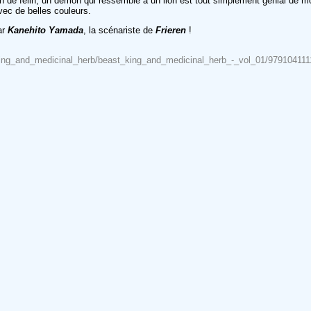
n de félin, un démon qui ressemble à un lion est tout simplement génial de m
avec de belles couleurs.
ar
Kanehito Yamada
, la scénariste de
Frieren
!
st_king_and_medicinal_herb/beast_king_and_medicinal_herb_-_vol_01/97910411