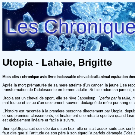
Les Chroniques
Utopia - Lahaie, Brigitte
Mots clés : chronique avis livre inclassable cheval deuil animal equitation the
Après la mort prématurée de sa mère atteinte d'un cancer, la jeune Lise repo
transformation de l'adolescente en femme adulte. Si Lise adore sa jument, ce
Utopia est un cheval de sport, elle se rêve Jappeloup :
"petite par la taill
mal foutue et issue d'un croisement souvent dédaigné de mère pur-sang et de 
L'histoire est racontée à la première personne directement par Utopia, dep
et ses premiers classements, et finalement une retraite sportive quand Lise
est globalement linéaire et facile à suivre.
Bien qu'Utopia soit coincée dans son box, elle en sait assez suite aux conf
faut dire que si l'attitude de son père à son égard l'a parfois dérangée (
"des 