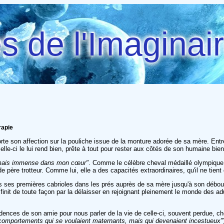
 de l'Imaginai
rapie
rte son affection sur la pouliche issue de la monture adorée de sa mère. Entr
lle-ci le lui rend bien, prête à tout pour rester aux côtés de son humaine bie
e, mais immense dans mon cœur"
. Comme le célèbre cheval médaillé olympique, e
père trotteur. Comme lui, elle a des capacités extraordinaires, qu'il ne tient
uis ses premières cabrioles dans les prés auprès de sa mère jusqu'à son déb
 finit de toute façon par la délaisser en rejoignant pleinement le monde des a
idences de son amie pour nous parler de la vie de celle-ci, souvent perdue, 
comportements qui se voulaient maternants, mais qui devenaient incestueux"