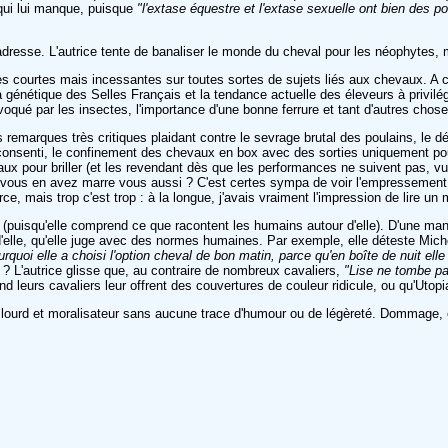
 qui lui manque, puisque
"l'extase équestre et l'extase sexuelle ont bien des 
s'adresse. L'autrice tente de banaliser le monde du cheval pour les néophytes
es courtes mais incessantes sur toutes sortes de sujets liés aux chevaux. A cha
nétique des Selles Français et la tendance actuelle des éleveurs à privilégier
ovoqué par les insectes, l'importance d'une bonne ferrure et tant d'autres chose
 remarques très critiques plaidant contre le sevrage brutal des poulains, le 
senti, le confinement des chevaux en box avec des sorties uniquement pour trav
ux pour briller (et les revendant dès que les performances ne suivent pas, vu 
à, vous en avez marre vous aussi ? C'est certes sympa de voir l'empressement
rce, mais trop c'est trop : à la longue, j'avais vraiment l'impression de lire u
t (puisqu'elle comprend ce que racontent les humains autour d'elle). D'une man
 d'elle, qu'elle juge avec des normes humaines. Par exemple, elle déteste Michel
rquoi elle a choisi l'option cheval de bon matin, parce qu'en boîte de nuit e
s ? L'autrice glisse que, au contraire de nombreux cavaliers,
"Lise ne tombe p
 leurs cavaliers leur offrent des couvertures de couleur ridicule, ou qu'Utop
rop lourd et moralisateur sans aucune trace d'humour ou de légèreté. Dommage, 