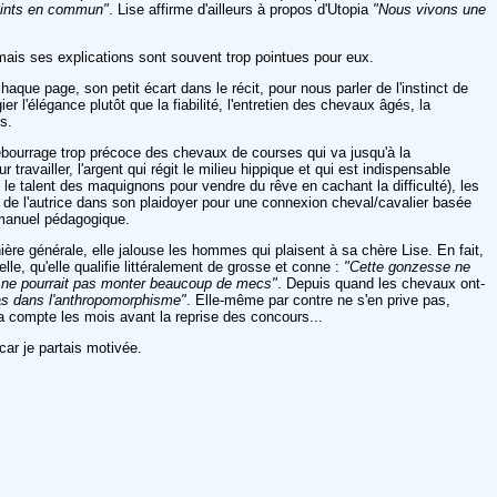
points en commun"
. Lise affirme d'ailleurs à propos d'Utopia
"Nous vivons une
, mais ses explications sont souvent trop pointues pour eux.
que page, son petit écart dans le récit, pour nous parler de l'instinct de
 l'élégance plutôt que la fiabilité, l'entretien des chevaux âgés, la
s.
débourrage trop précoce des chevaux de courses qui va jusqu'à la
ailler, l'argent qui régit le milieu hippique et qui est indispensable
le talent des maquignons pour vendre du rêve en cachant la difficulté), les
 de l'autrice dans son plaidoyer pour une connexion cheval/cavalier basée
n manuel pédagogique.
ière générale, elle jalouse les hommes qui plaisent à sa chère Lise. En fait,
le, qu'elle qualifie littéralement de grosse et conne :
"Cette gonzesse ne
lle ne pourrait pas monter beaucoup de mecs"
. Depuis quand les chevaux ont-
as dans l'anthropomorphisme"
. Elle-même par contre ne s'en prive pas,
ia compte les mois avant la reprise des concours...
car je partais motivée.