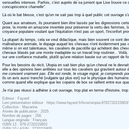
sensuelles intenses. Parfois, c'est auprès de sa jument que Lise trouve ce
concupiscence charnelle"
.
Là où le bat blesse, c'est qu'on ne sait pas trop à quel public cet ouvrage 
Quant aux amateurs, ils pourraient bien être lassés par les digressions cert
proie, la monte en amazone inventée pour préserver la vertu des femmes, la gé
croyance populaire voulant que l'équitation n'est pas un sport, l'inconfort pr
La plupart du temps, cela se veut didactique, mais bien souvent ce sont des
maltraitance animale, le dopage auquel les chevaux n'ont évidemment pas con
même si on est talentueux, les cavaliers de pacotille qui achètent des cheva
chevaux blasés par une monte inadaptée ou un travail trop routinier... Voil
sur une confiance mutuelle, plutôt qu'une relation basée sur un rapport de fo
Pour les besoins du récit, Utopia en sait bien plus qu'un cheval ne le devrai
elle a des opinions bien arrêtées sur tous les cavaliers qui gravitent autour
me convient vraiment pas. Elle est ronde, le visage ingrat, je comprends pou
ils un avis aussi tranché (vulgaire qui plus est) sur le physique des humain
comme quand elle explique que les copains de box se raillent entre eux quand
Je n'ai pas réussi à adhérer à cet ouvrage, trop plat en terme d'histoire, t
Editeur : Fayard
Lien présentation éditeur : https://www.fayard.fr/livre/utopia-9782720215803/
Collection : Mazarine
Année de publication : 2025
Nombre de pages : 256
Langue originale : Français
ISBN 13 : 978-2720215803
ISBN 10 / ASIN : 2720215805