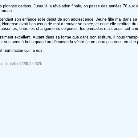
is plongée dedans. Jusqu’à la révélation finale, on passe des années 70 aux a
 roman.
dant son enfance et le début de son adolescence. Jeune fille mal dans sa pea
, Hortense avait beaucoup de mal à trouver sa place, et donc elle profitait du
ranscrites, entre les changements corporels, les brimades mais aussi cet amou
é vraiment excellent. Autant dans sa forme que dans son écriture, il nous trans
tout son sens à la fin quand on découvre la vérité (je ne peux pas vous en dire
et nomination qu’il a eus.
des-filles/9782290422625