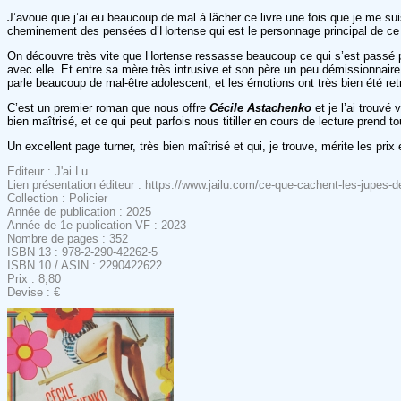
J’avoue que j’ai eu beaucoup de mal à lâcher ce livre une fois que je me su
cheminement des pensées d’Hortense qui est le personnage principal de ce
On découvre très vite que Hortense ressasse beaucoup ce qui s’est passé pen
avec elle. Et entre sa mère très intrusive et son père un peu démissionnaire
parle beaucoup de mal-être adolescent, et les émotions ont très bien été ret
C’est un premier roman que nous offre
Cécile
Astachenko
et je l’ai trouv
bien maîtrisé, et ce qui peut parfois nous titiller en cours de lecture prend 
Un excellent page turner, très bien maîtrisé et qui, je trouve, mérite les prix 
Editeur : J'ai Lu
Lien présentation éditeur : https://www.jailu.com/ce-que-cachent-les-jupes-
Collection : Policier
Année de publication : 2025
Année de 1e publication VF : 2023
Nombre de pages : 352
ISBN 13 : 978-2-290-42262-5
ISBN 10 / ASIN : 2290422622
Prix : 8,80
Devise : €