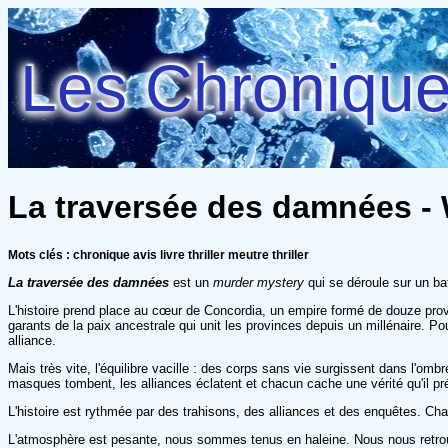
Les Chroniques
La traversée des damnées - 
Mots clés : chronique avis livre thriller meutre thriller
La traversée des damnées
est un
murder mystery
qui se déroule sur un b
L'histoire prend place au cœur de Concordia, un empire formé de douze prov
garants de la paix ancestrale qui unit les provinces depuis un millénaire. P
alliance.
Mais très vite, l'équilibre vacille : des corps sans vie surgissent dans l'o
masques tombent, les alliances éclatent et chacun cache une vérité qu'il préf
L'histoire est rythmée par des trahisons, des alliances et des enquêtes. C
L'atmosphère est pesante, nous sommes tenus en haleine. Nous nous retrouv