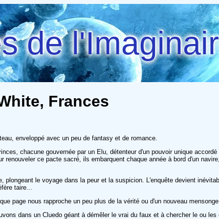
 de l'Imaginai
White, Frances
ateau, enveloppé avec un peu de fantasy et de romance.
inces, chacune gouvernée par un Elu, détenteur d'un pouvoir unique accordé p
our renouveler ce pacte sacré, ils embarquent chaque année à bord d'un navire
mbre, plongeant le voyage dans la peur et la suspicion. L'enquête devient inévi
ère taire...
haque page nous rapproche un peu plus de la vérité ou d'un nouveau mensonge
ons dans un Cluedo géant à démêler le vrai du faux et à chercher le ou les